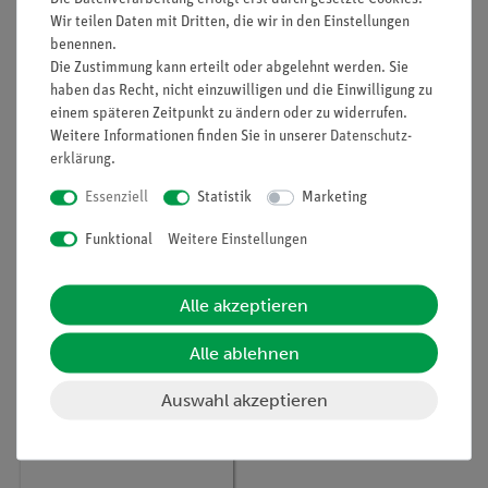
Wir teilen Daten mit Dritten, die wir in den Einstellungen
benennen.
Die Zustimmung kann erteilt oder abgelehnt werden. Sie
haben das Recht, nicht einzuwilligen und die Einwilligung zu
einem späteren Zeitpunkt zu ändern oder zu widerrufen.
Artikel-Nr.:
09057-81
Artikel-Nr.:
09057-71
Weitere Informationen finden Sie in unserer
Daten­schutz­
XR 4.0 X-ray Einschub
XR4 X-ray Einschub
erklärung
.
mit Wolfram-
mit Eisen-
Röntgenröhre
Röntgenröhre
Essenziell
Statistik
Marketing
2.470,00 €
2.470,00 €
Funktional
Weitere Einstellungen
Alle akzeptieren
Alle ablehnen
Auswahl akzeptieren