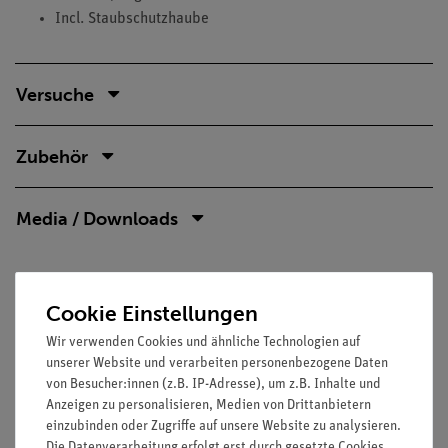
Incl. Staubschutzhaube
Versuche
Zubehör
Media / Downloads
Kunden interessierten sich auch
Cookie Einstellungen
für…
Wir verwenden Cookies und ähnliche Technologien auf
unserer Website und verarbeiten personenbezogene Daten
von Besucher:innen (z.B. IP-Adresse), um z.B. Inhalte und
Anzeigen zu personalisieren, Medien von Drittanbietern
einzubinden oder Zugriffe auf unsere Website zu analysieren.
Die Datenverarbeitung erfolgt erst durch gesetzte Cookies.