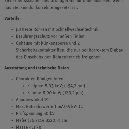
Sicherheitsschalter des Grundgeräts nur dann auslösen, wenn
das Steckmodul korrekt eingesetzt ist.
Vorteile
justierte Röhren mit Schnellwechseltechnik
Berührungsschutz vor heißen Teilen
Gehäuse mit Klinkensperre und 2
Sicherheitskontaktstiften, die nur bei korrektem Einbau
des Einschubs den Röhrenbetrieb freigeben.
Ausstattung und technische Daten
Charakter. Röntgenlinien:
K-alpha: 8,03 keV; (154,2 pm)
K-beta: 8,90 keV; (139,2 pm)
Anodenwinkel 19°
Max. Betriebswerte 1 mA/35 kV-DC
Prüfspannung 50 kV
Maße (26,7x14,8x20,3) cm
Masse 4,3 kg