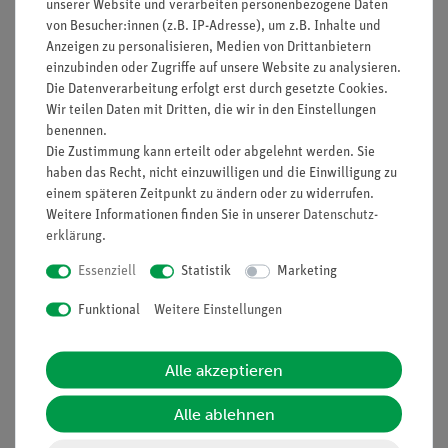
unserer Website und verarbeiten personenbezogene Daten
Bestimmung der Intensität der Röntgenstrahlung
von Besucher:innen (z.B. IP-Adresse), um z.B. Inhalte und
Variable Zählrohrspannung: 0 … 600 V
Anzeigen zu personalisieren, Medien von Drittanbietern
einzubinden oder Zugriffe auf unsere Website zu analysieren.
Integrierter Lautsprecher zur akustischen
Die Datenverarbeitung erfolgt erst durch gesetzte Cookies.
Signalausgabe
Wir teilen Daten mit Dritten, die wir in den Einstellungen
TFT Farbdisplay, Größe 4,3 Zoll, 56.536 Farben, 480 x
benennen.
272 Pixel, 16 Bit zur manuellen Gerätesteuerung
Die Zustimmung kann erteilt oder abgelehnt werden. Sie
Farbechte, zeilenförmige LED Innenraumbeleuchtung
haben das Recht, nicht einzuwilligen und die Einwilligung zu
Integrierte, abschließbare Schublade zur Aufbewahrung
einem späteren Zeitpunkt zu ändern oder zu widerrufen.
von Zubehör
Weitere Informationen finden Sie in unserer
Daten­schutz­
erklärung
.
Hochspannung 5,0...35,0 kV in 0,1-kV-Schritten
Emissionsstrom 0,01...1,0 mA in 0,01-mA-Schritten
Essenziell
Statistik
Marketing
Gehäuseabmessungen (T × H × B): 446 × 562 × 682 mm
Funktional
Weitere Einstellungen
Abmessungen Experimentierraum (T × H × B): 354 × 345
× 440 mm
Anschluss: 110/240 V~, 50/60 Hz
Alle akzeptieren
Leistungsaufnahme: 200 VA
Masse: 55 kg
Alle ablehnen
PC-Steuerung über USB 2.0