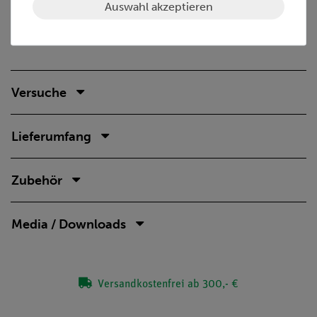
Für die Anwendung wird mindestens eine separat
Auswahl akzeptieren
erhältliche Röntgenröhre benötigt (Cu 09057-51; Mo
09057-61; Fe 09057-71; W 09057-81)
Versuche
Lieferumfang
Zubehör
Media / Downloads
Versandkostenfrei ab 300,- €