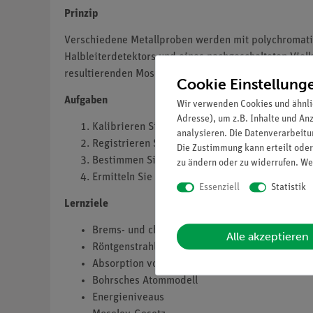
Prinzip
Verschiedene Metallproben werden mit polychromatisc
Halbleiterdetektors und eines nachgeschalteten Viel
resultierenden Moseley-Diagrammen werden Rydberg
Cookie Einstellung
Aufgaben
Wir verwenden Cookies und ähnli
Adresse), um z.B. Inhalte und An
Kalibrieren Sie mit Hilfe der charakteristisch
analysieren. Die Datenverarbeitun
Registrieren Sie die Spektren der von den Met
Die Zustimmung kann erteilt oder
Bestimmen Sie die Energien der entsprechende
zu ändern oder zu widerrufen. We
Ermitteln Sie aus den resultierenden Moseley
Essenziell
Statistik
Lernziele
Brems- und charakteristische
Alle akzeptieren
Röntgenstrahlung
Absorption von Röntgenstrahlung
Bohrsches Atommodell
Energieniveaus