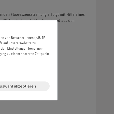
nden Fluoreszensstrahlung erfolgt mit Hilfe eines
en Röntgenlinien wird bestimmt, und aus den
n von Besucher:innen (z.B. IP-
fe auf unsere Website zu
or.
in den Einstellungen benennen.
igung zu einem späteren Zeitpunkt
nstanten.
uswahl akzeptieren