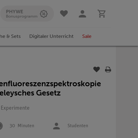
PHYWE
Bonusprogramm
he & Sets
Digitaler Unterricht
Sale
genfluoreszenzspektroskopie
seleysches Gesetz
: Experimente
30
Minuten
Studenten