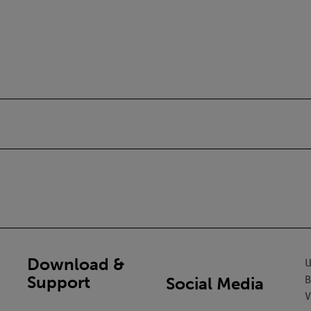
Download &
U
Support
Social Media
B
V