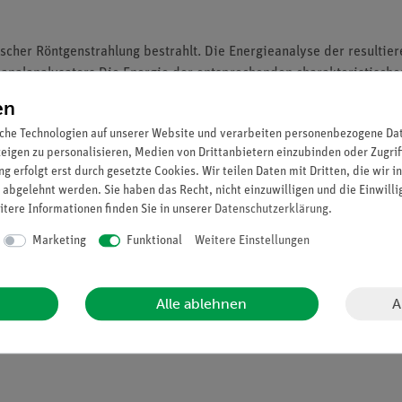
her Röntgenstrahlung bestrahlt. Die Energieanalyse der resultiere
kanalanalysators.Die Energie der entsprechenden charakteristisch
frequenz und Abschirmkonstanten ermittelt.
en
che Technologien auf unserer Website und verarbeiten personenbezogene Date
zeigen zu personalisieren, Medien von Drittanbietern einzubinden oder Zugrif
en Strahlung der Wolfram-Röntgenröhre den Halbleiterenergiedetekt
g erfolgt erst durch gesetzte Cookies. Wir teilen Daten mit Dritten, die wir 
allproben erzeugten Fluoreszenzstrahlungen.
 abgelehnt werden. Sie haben das Recht, nicht einzuwilligen und die Einwill
n charakteristischen K
α
-und K
β
-Röntgenlinien.
itere Informationen finden Sie in unserer
Daten­schutz­erklärung
.
-Diagrammen sind jeweils die Rydbergfrequenz und die Abschirmko
Marketing
Funktional
Weitere Einstellungen
A
Alle ablehnen