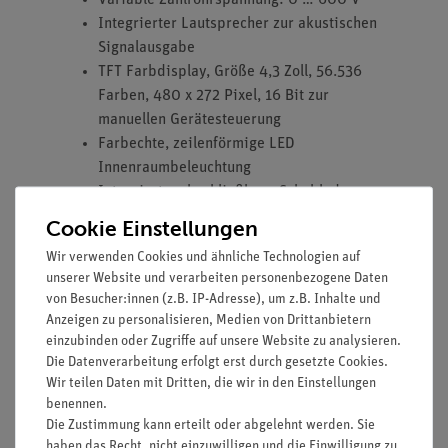
Integrierter Lautsprecher zur akustischen
Signalausgabe
TFT Farbdisplay, Größe 4,3 Zoll, 56.536
Farben, 480 x 272 Pixel, 16 Bit zur
manuellen Gerätesteuerung
Farbechte, zeilenförmige LED
Innenraumbeleuchtung
Integrierte, abschließbare Schublade zur
Aufbewahrung von Zubehör
Cookie Einstellungen
Hochspannung 5,0...35,0 kV in 0,1-kV-
Wir verwenden Cookies und ähnliche Technologien auf
Schritten
unserer Website und verarbeiten personenbezogene Daten
Emissionsstrom 0,01...1,0 mA in 0,01-mA-
von Besucher:innen (z.B. IP-Adresse), um z.B. Inhalte und
Schritten
Anzeigen zu personalisieren, Medien von Drittanbietern
Gehäuseabmessungen (T × H × B): 446 ×
einzubinden oder Zugriffe auf unsere Website zu analysieren.
562 × 682 mm
Die Datenverarbeitung erfolgt erst durch gesetzte Cookies.
Wir teilen Daten mit Dritten, die wir in den Einstellungen
Abmessungen Experimentierraum (T × H ×
benennen.
B): 354 × 345 × 440 mm
Die Zustimmung kann erteilt oder abgelehnt werden. Sie
Anschluss: 110/240 V~, 50/60 Hz
haben das Recht, nicht einzuwilligen und die Einwilligung zu