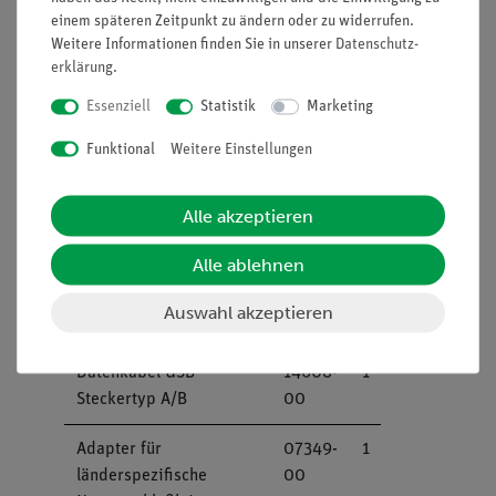
Leistungsaufnahme: 200 VA
einem späteren Zeitpunkt zu ändern oder zu widerrufen.
Masse: 55 kg
Weitere Informationen finden Sie in unserer
Daten­schutz­
PC-Steuerung über USB 2.0
erklärung
.
Für die Anwendung wird mindestens eine
Essenziell
Statistik
Marketing
separat erhältliche Röntgenröhre benötigt
(Cu 09057-51; Mo 09057-61; Fe 09057-71;
Funktional
Weitere Einstellungen
W 09057-81)
�
Alle akzeptieren
Alle ablehnen
Lieferumfang
Auswahl akzeptieren
Datenkabel USB
14608-
1
Steckertyp A/B
00
Adapter für
07349-
1
länderspezifische
00