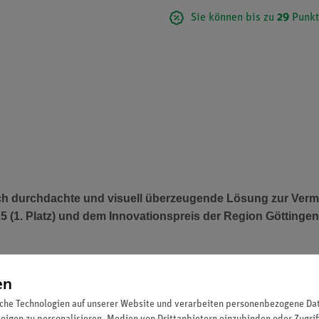
Sie können bis zu
29
Punkt
h durchdachte und visuell überzeugende Lösung zur Vermi
025 (1. Platz) und dem Innovationspreis der Region Götting
en
nik mit Augmented Reality (AR) auf faszinierende Weise entdecken
che Technologien auf unserer Website und verarbeiten personenbezogene Date
 Lernerlebnis und beinhaltet Geräteaktivierungen für bis zu 50 End