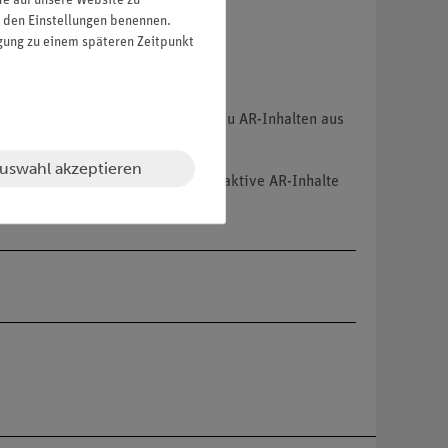
fe auf unsere Website zu
in den Einstellungen benennen.
igung zu einem späteren Zeitpunkt
ruppe von Lernenden mit Zugängen zu AR-Inhalten aus
uswahl akzeptieren
sen oder eine ganze Schule interaktive AR-Inhalte