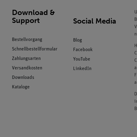
Download &
U
Support
Social Media
B
V
n
Bestellvorgang
Blog
H
Schnellbestellformular
Facebook
C
Zahlungsarten
YouTube
C
a
Versandkosten
LinkedIn
F
Downloads
a
Kataloge
D
i
B