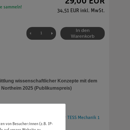
29,00 EUR
e sammeln!
34,51 EUR inkl. MwSt.
In den
Warenkorb
ttlung wissenschaftlicher Konzepte mit dem
en Northeim 2025 (Publikumspreis)
! Das Klassenpaket AR-Inhalte für
TESS Mechanik 1
n von Besucher:innen (z.B. IP-
geräte.