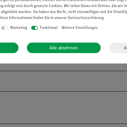
zeigen zu personalisieren, Medien von Drittanbietern einzubinden oder Zugrif
l erweitert werden:
g erfolgt erst durch gesetzte Cookies. Wir teilen Daten mit Dritten, die wir 
 abgelehnt werden. Sie haben das Recht, nicht einzuwilligen und die Einwill
itere Informationen finden Sie in unserer
Daten­schutz­erklärung
.
Marketing
Funktional
Weitere Einstellungen
stige Lösung für Schulen, die eine Klasse oder eine spezifische G
n möchten.
A
Alle ablehnen
63)
und
Jahrgangspakete (25264-62)
an. Damit können mehrere Klas
ensivieren.