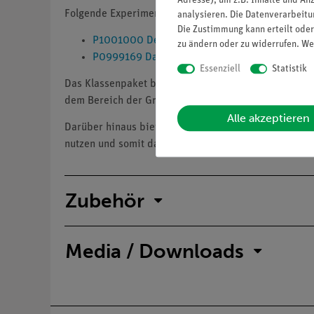
Adresse), um z.B. Inhalte und An
Folgende Experimente können mit AR-Inhalten virtuel
analysieren. Die Datenverarbeitun
Die Zustimmung kann erteilt oder
P1001000 Der Flaschenzug
zu ändern oder zu widerrufen. We
P0999169 Das Hookesche Gesetz
Essenziell
Statistik
Das Klassenpaket bietet eine flexible und kostengün
dem Bereich der Grundlagen der Mechanik ausstatte
Alle akzeptieren
Darüber hinaus bieten wir auch
Schulpakete (25271-
nutzen und somit das Lernen durch AR-Erlebnisse int
Zubehör
Media / Downloads