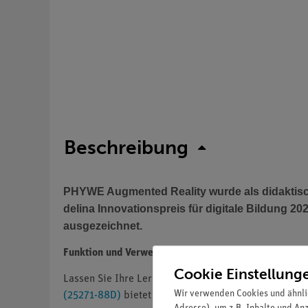
Beschreibung
PHYWE Augmented Reality wurde als didaktisc
delina Innovationspreis für digitale Bildung 2
ausgezeichnet.
Funktion und Verwendung
Cookie Einstellung
Lassen Sie Ihre Lernenden die Grundlagen der Mecha
Wir verwenden Cookies und ähnli
(25271-88D)
bietet in 2 AR-Inhalten ein interaktives