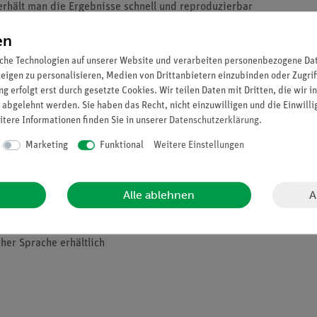
rhält man die Ergebnisse schnell und reproduzierbar
ell analysiert und mit der Theorie verglichen werden
en
che Technologien auf unserer Website und verarbeiten personenbezogene Date
zeigen zu personalisieren, Medien von Drittanbietern einzubinden oder Zugrif
ird in Abhängigkeit des Abstandes bestimmt.
g erfolgt erst durch gesetzte Cookies. Wir teilen Daten mit Dritten, die wir 
sich, indem die Beleuchtungsstärke in Abhängigkeit vom Kehrwert 
 abgelehnt werden. Sie haben das Recht, nicht einzuwilligen und die Einwill
itere Informationen finden Sie in unserer
Daten­schutz­erklärung
.
Marketing
Funktional
Weitere Einstellungen
A
Alle ablehnen
her Sprache erhältlich