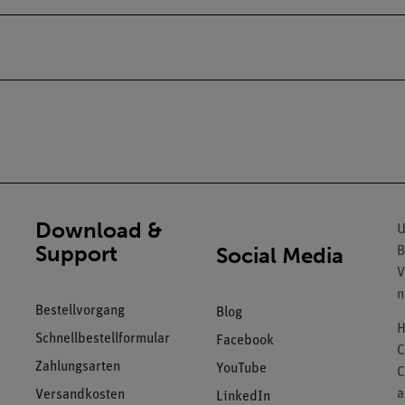
Download &
U
Support
Social Media
B
V
n
Bestellvorgang
Blog
H
Schnellbestellformular
Facebook
C
Zahlungsarten
YouTube
C
a
Versandkosten
LinkedIn