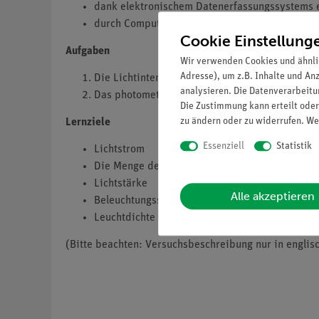
dank elektronischem Datenerfassungssystems e
durch Computernutzung können Ergebnisse schn
Cookie Einstellung
Aufgaben
Wir verwenden Cookies und ähnli
Adresse), um z.B. Inhalte und An
Die Lichtintensität einer punktuellen Quelle w
analysieren. Die Datenverarbeitun
Das photometrische Gesetz der Distanz ergibt 
Die Zustimmung kann erteilt oder
zu ändern oder zu widerrufen. We
Lernziele
Essenziell
Statistik
Lichtstrom
Die Menge des Lichts
Lichtstärke
Alle akzeptieren
Beleuchtungsstärke
Leuchtdichte
(Bitte beachten: Versuchsbeschreibung nur in englisc