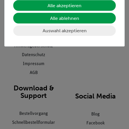
Unternehmen
Übersicht Service
Alle akzeptieren
Projekte und Lösungen
Beratung & Showroom
Alle ablehnen
Presse
Inventarisierungs- &
Einräumservice
Stellenangebote
Auswahl akzeptieren
Inbetriebnahme & Schulungen
Kontakt
Kundendienst
Hinweisgeberschutz
Datenschutz
Impressum
AGB
Download &
Support
Social Media
Bestellvorgang
Blog
Schnellbestellformular
Facebook