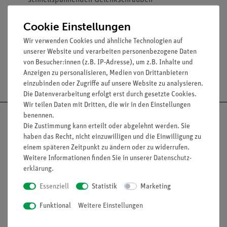
schnellspannenden Gelenkschrauben
Max. Spannweite: für Stäbe bis 13 mm Durchmesser
Cookie Einstellungen
Für Tischplatten bis 60 mm
Wir verwenden Cookies und ähnliche Technologien auf
unserer Website und verarbeiten personenbezogene Daten
von Besucher:innen (z.B. IP-Adresse), um z.B. Inhalte und
Anzeigen zu personalisieren, Medien von Drittanbietern
Versandkostenfrei ab 300,- €
einzubinden oder Zugriffe auf unsere Website zu analysieren.
Die Datenverarbeitung erfolgt erst durch gesetzte Cookies.
Wir teilen Daten mit Dritten, die wir in den Einstellungen
benennen.
Die Zustimmung kann erteilt oder abgelehnt werden. Sie
haben das Recht, nicht einzuwilligen und die Einwilligung zu
einem späteren Zeitpunkt zu ändern oder zu widerrufen.
Nach oben
Weitere Informationen finden Sie in unserer
Daten­schutz­
erklärung
.
Essenziell
Statistik
Marketing
Informationen
Service
Funktional
Weitere Einstellungen