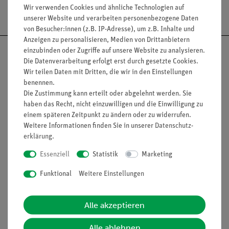
Versandkostenfrei ab 300,- €
Wir verwenden Cookies und ähnliche Technologien auf
unserer Website und verarbeiten personenbezogene Daten
von Besucher:innen (z.B. IP-Adresse), um z.B. Inhalte und
Anzeigen zu personalisieren, Medien von Drittanbietern
einzubinden oder Zugriffe auf unsere Website zu analysieren.
Die Datenverarbeitung erfolgt erst durch gesetzte Cookies.
Wir teilen Daten mit Dritten, die wir in den Einstellungen
benennen.
Nach oben
Die Zustimmung kann erteilt oder abgelehnt werden. Sie
haben das Recht, nicht einzuwilligen und die Einwilligung zu
einem späteren Zeitpunkt zu ändern oder zu widerrufen.
Weitere Informationen finden Sie in unserer
Daten­schutz­
Informationen
Service
erklärung
.
Essenziell
Statistik
Marketing
Unternehmen
Übersicht Service
Funktional
Weitere Einstellungen
Projekte und Lösungen
Beratung & Showroom
Presse
Inventarisierungs- &
Alle akzeptieren
Einräumservice
Stellenangebote
Inbetriebnahme & Schulungen
Alle ablehnen
Kontakt