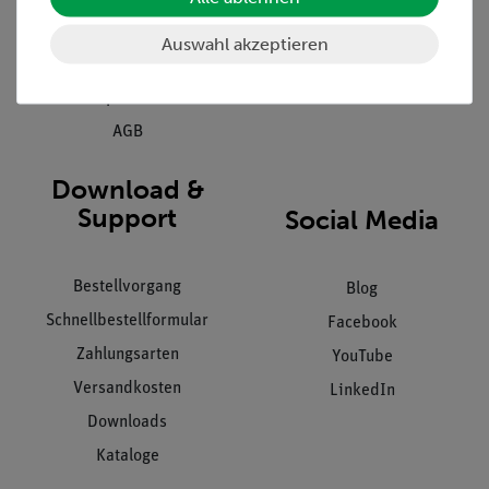
Kundendienst
Hinweisgeberschutz
Auswahl akzeptieren
Datenschutz
Impressum
AGB
Download &
Support
Social Media
Bestellvorgang
Blog
Schnellbestellformular
Facebook
Zahlungsarten
YouTube
Versandkosten
LinkedIn
Downloads
Kataloge