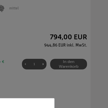
mittel
794,00 EUR
944,86 EUR inkl. MwSt.
In den
- €
Warenkorb