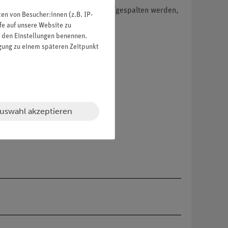
i gleiche kohärente Teilbündel aufgespalten werden,
n von Besucher:innen (z.B. IP-
fe auf unsere Website zu
in den Einstellungen benennen.
igung zu einem späteren Zeitpunkt
uswahl akzeptieren