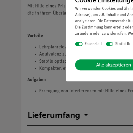
Cookie Einstellung
Mit Hilfe eines Prismas mit sehr großem Scheitelwin
Wir verwenden Cookies und ähnli
die in ihrem Überlappungsbereich miteinander inter
Adresse), um z.B. Inhalte und An
analysieren. Die Datenverarbeitun
Die Zustimmung kann erteilt oder
zu ändern oder zu widerrufen. We
Vorteile
Essenziell
Statistik
Lehrplanrelevanter DEMO Versuch in der Optik
Äquivalenz zum entsprechendem Schülerexper
Stabile optische Bank
Alle akzeptieren
Kompakter, einfacher Aufbau
Aufgaben
Erzeugung von Interferenzen mit Hilfe eines F
Lieferumfang