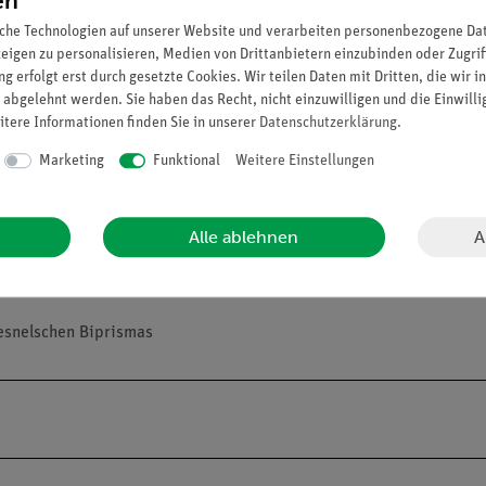
en
kel (Fresnelches Biprisma)kann ein einfallendes Lichtbündel in zwe
che Technologien auf unserer Website und verarbeiten personenbezogene Date
ferieren
zeigen zu personalisieren, Medien von Drittanbietern einzubinden oder Zugrif
g erfolgt erst durch gesetzte Cookies. Wir teilen Daten mit Dritten, die wir 
 abgelehnt werden. Sie haben das Recht, nicht einzuwilligen und die Einwill
itere Informationen finden Sie in unserer
Daten­schutz­erklärung
.
Marketing
Funktional
Weitere Einstellungen
iment
A
Alle ablehnen
resnelschen Biprismas