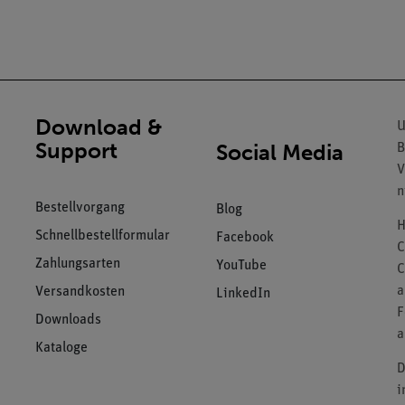
Download &
U
Support
Social Media
B
V
n
Bestellvorgang
Blog
H
Schnellbestellformular
Facebook
C
Zahlungsarten
YouTube
C
a
Versandkosten
LinkedIn
F
Downloads
a
Kataloge
D
i