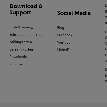
Download &
U
Support
Social Media
B
V
n
Bestellvorgang
Blog
H
Schnellbestellformular
Facebook
C
Zahlungsarten
YouTube
C
a
Versandkosten
LinkedIn
F
Downloads
a
Kataloge
D
i
B