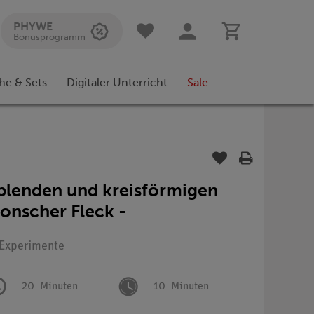
PHYWE
Bonusprogramm
he & Sets
Digitaler Unterricht
Sale
blenden und kreisförmigen
onscher Fleck -
: Experimente
20
Minuten
10
Minuten