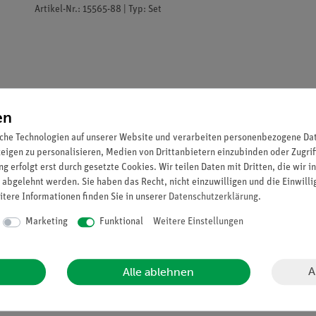
Artikel-Nr.: 15565-88 | Typ: Set
en
che Technologien auf unserer Website und verarbeiten personenbezogene Date
zeigen zu personalisieren, Medien von Drittanbietern einzubinden oder Zugrif
g erfolgt erst durch gesetzte Cookies. Wir teilen Daten mit Dritten, die wir 
 abgelehnt werden. Sie haben das Recht, nicht einzuwilligen und die Einwill
itere Informationen finden Sie in unserer
Daten­schutz­erklärung
.
Marketing
Funktional
Weitere Einstellungen
beleuchtet, so entstehen dahinter durch Beugung und Interferenz 
ehmender Entfernung von Zentrum rasch ab.Werden die kreisförmig
 auf der Mittelachse des geometrischen Schattenbereichs ist immer
A
Alle ablehnen