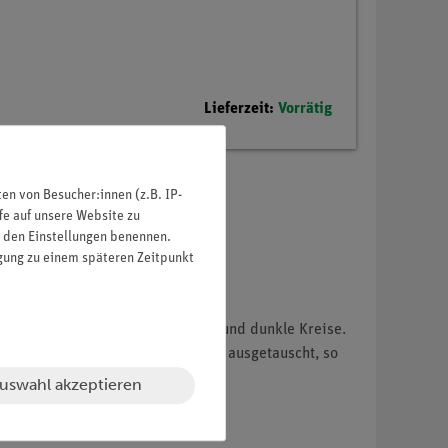
Lieferzeit:
Vorrätig
n von Besucher:innen (z.B. IP-
fe auf unsere Website zu
in den Einstellungen benennen.
igung zu einem späteren Zeitpunkt
abwechselnd konzentrische helle und dunkle Kreise.
en Öffnungen gegen Kreisblenden ausgetauscht, so
 Helligkeit zu beobachten.
uswahl akzeptieren