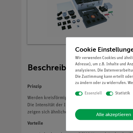
Cookie Einstellung
Wir verwenden Cookies und ähnli
Adresse), um z.B. Inhalte und An
Beschreibung
analysieren. Die Datenverarbeitun
Die Zustimmung kann erteilt oder
zu ändern oder zu widerrufen. We
Prinzip
Essenziell
Statistik
Werden kreisförmige Öffnungen mit kohärentem Licht 
Die Intensität der Interferenzmaxima nimmt mit zun
zeigen sich ähnliche Interferenzmuster. An jedem Ort
Alle akzeptieren
Vorteile