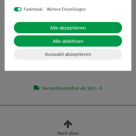
Steigerung der Medienkompetenz
Funktional
Weitere Einstellungen
Anschauliche Demonstration dank großer Geräte
Einfacher und stabiler Aufbau
Alle akzeptieren
Alle ablehnen
Lieferumfang
Auswahl akzeptieren
Media / Downloads
Versandkostenfrei ab 300,- €
Nach oben