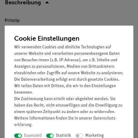
Beschreibung
Prinzip
Ein Elektromotor kann auch mit einem Elektromagneten als
Cookie Einstellungen
Feldmagnet betrieben werden. Werden die Ankerspulen
parallel zu den Feldspulen geschaltet, dann handelt es sich um
Wir verwenden Cookies und ähnliche Technologien auf
unserer Website und verarbeiten personenbezogene Daten
einen Nebenschlussmotor. Die Eigenschaften dieses Motors
von Besucher:innen (z.B. IP-Adresse), um z.B. Inhalte und
werden untersucht, indem der Drehsinn beobachtet und die
Anzeigen zu personalisieren, Medien von Drittanbietern
Stromstärke gemessen wird.
einzubinden oder Zugriffe auf unsere Website zu analysieren.
Die Datenverarbeitung erfolgt erst durch gesetzte Cookies.
Vorteile
Wir teilen Daten mit Dritten, die wir in den Einstellungen
benennen.
Besonders verständliche und didaktisch aufbereitete
Die Zustimmung kann erteilt oder abgelehnt werden. Sie
Versuchsbeschreibung (Alltagsbezug etc.) inkl.
haben das Recht, nicht einzuwilligen und die Einwilligung zu
Protokollfragen
einem späteren Zeitpunkt zu ändern oder zu widerrufen.
Zukunftsorientiert unterrichten: Einbindung in den
Weitere Informationen finden Sie in unserer
Daten­schutz­
digitalen naturwissenschaftlichen Unterricht
erklärung
.
Erhöhte Motivation bei Schüler/innen durch Nutzung der
Essenziell
Statistik
Marketing
intuitiven measureAPP