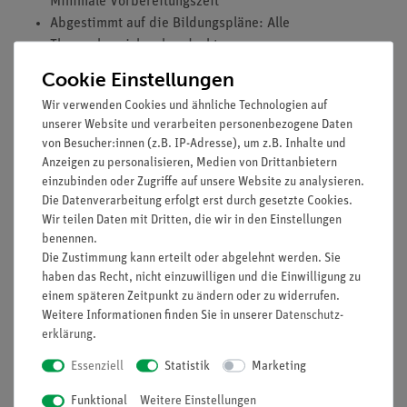
Minimale Vorbereitungszeit
Abgestimmt auf die Bildungspläne: Alle
Themenbereiche abgedeckt
Kein Elektrolyt erforderlich
Cookie Einstellungen
Direkte Messung der Potenziale mit einem hochohmigen
Wir verwenden Cookies und ähnliche Technologien auf
Voltmeter
unserer Website und verarbeiten personenbezogene Daten
Direkte Übertragung der Messpunkte auf ein weißes
von Besucher:innen (z.B. IP-Adresse), um z.B. Inhalte und
Blatt Papier während der Messung
Anzeigen zu personalisieren, Medien von Drittanbietern
Einfaches Lehren und effizientes Lernen durch die als
einzubinden oder Zugriffe auf unsere Website zu analysieren.
QR-Code beigelegten digitalen Versuchsbeschreibungen
Die Datenverarbeitung erfolgt erst durch gesetzte Cookies.
Wir teilen Daten mit Dritten, die wir in den Einstellungen
Ausstattung und technische Daten
benennen.
Die Zustimmung kann erteilt oder abgelehnt werden. Sie
Das Geräteset besteht aus allen für die Versuche
haben das Recht, nicht einzuwilligen und die Einwilligung zu
notwendigen Komponenten
einem späteren Zeitpunkt zu ändern oder zu widerrufen.
Weitere Informationen finden Sie in unserer
Daten­schutz­
erklärung
.
Versuche
Essenziell
Statistik
Marketing
Funktional
Weitere Einstellungen