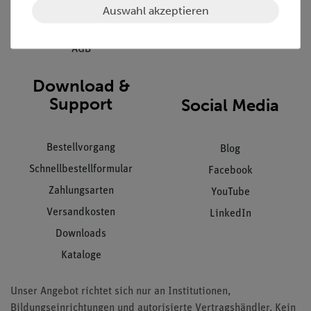
Datenschutz
Auswahl akzeptieren
Impressum
AGB
Download &
Support
Social Media
Bestellvorgang
Blog
Schnellbestellformular
Facebook
Zahlungsarten
YouTube
Versandkosten
LinkedIn
Downloads
Kataloge
Unser Angebot richtet sich nur an Institutionen,
Bildungseinrichtungen und autorisierte Vertragshändler. Kein