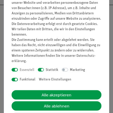
unserer Website und verarbeiten personenbezogene Daten
von Besucher:innen (z.B. IP-Adresse), um z.B. Inhalte und
Anzeigen zu personalisieren, Medien von Drittanbietern
einzubinden oder Zugriffe auf unsere Website zu analysieren.
Die Datenverarbeitung erfolgt erst durch gesetzte Cookies.
Nach oben
Wir teilen Daten mit Dritten, die wir in den Einstellungen
benennen.
Die Zustimmung kann erteilt oder abgelehnt werden. Sie
haben das Recht, nicht einzuwilligen und die Einwilligung zu
einem späteren Zeitpunkt zu ändern oder zu widerrufen.
Informationen
Service
Weitere Informationen finden Sie in unserer
Daten­schutz­
erklärung
.
Unternehmen
Übersicht Service
Essenziell
Statistik
Marketing
Projekte und Lösungen
Beratung & Showroom
Funktional
Weitere Einstellungen
Presse
Inventarisierungs- &
Einräumservice
Stellenangebote
Alle akzeptieren
Inbetriebnahme & Schulungen
Kontakt
Alle ablehnen
Kundendienst
Hinweisgeberschutz