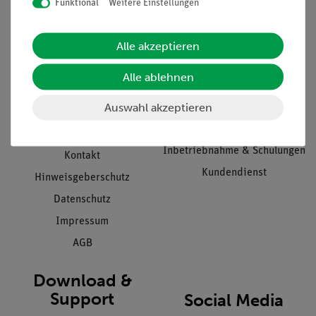
Funktional
Weitere Einstellungen
Informationen
Service
Alle akzeptieren
Unternehmen
Übersicht Service
Alle ablehnen
Projekte und Lösungen
Beratung & Showroom
Auswahl akzeptieren
Presse
Inventarisierungs- &
Einräumservice
Stellenangebote
Inbetriebnahme & Schulungen
Kontakt
Kundendienst
Hinweisgeberschutz
Datenschutz
Impressum
AGB
Download &
Support
Social Media