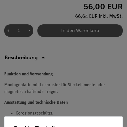
56,00 EUR
66,64 EUR inkl. MwSt.
In den Warenkorb
Beschreibung
Funktion und Verwendung
Montageplatte mit Lochraster für Steckelemente oder
magnetisch haftende Träger.
Ausstattung und technische Daten
Korosionsgeschützt.