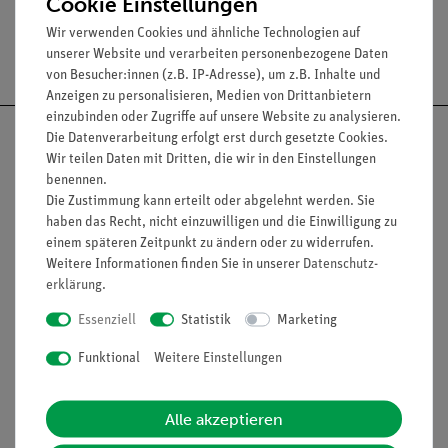
Cookie Einstellungen
Wir verwenden Cookies und ähnliche Technologien auf
Versandkostenfrei ab 300,- €
unserer Website und verarbeiten personenbezogene Daten
von Besucher:innen (z.B. IP-Adresse), um z.B. Inhalte und
Anzeigen zu personalisieren, Medien von Drittanbietern
einzubinden oder Zugriffe auf unsere Website zu analysieren.
Die Datenverarbeitung erfolgt erst durch gesetzte Cookies.
Wir teilen Daten mit Dritten, die wir in den Einstellungen
benennen.
Nach oben
Die Zustimmung kann erteilt oder abgelehnt werden. Sie
haben das Recht, nicht einzuwilligen und die Einwilligung zu
einem späteren Zeitpunkt zu ändern oder zu widerrufen.
Weitere Informationen finden Sie in unserer
Daten­schutz­
erklärung
.
Informationen
Service
Essenziell
Statistik
Marketing
Unternehmen
Übersicht Service
Funktional
Weitere Einstellungen
Projekte und Lösungen
Beratung & Showroom
Alle akzeptieren
Presse
Inventarisierungs- &
Einräumservice