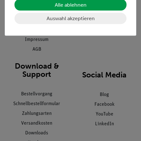
Stellenangebote
Alle ablehnen
Inbetriebnahme & Schulungen
Kontakt
Auswahl akzeptieren
Kundendienst
Hinweisgeberschutz
Datenschutz
Impressum
AGB
Download &
Support
Social Media
Bestellvorgang
Blog
Schnellbestellformular
Facebook
Zahlungsarten
YouTube
Versandkosten
LinkedIn
Downloads