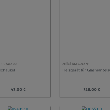
r.:
06412-00
Artikel-Nr.:
32246-93
rschaukel
Heizgerät für Glasmantel
43,00 €
318,00 €