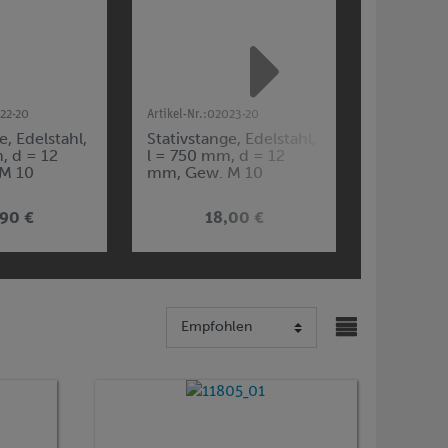
22-20
Artikel-Nr.:
02023-20
Artikel-Nr.:
0
e, Edelstahl,
Stativstange, Edelstahl,
Stativstan
, d = 12
l = 750 mm, d = 12
l = 1000 
M 10
mm, Gew. M 10
mm, Gew.
,90 €
18,00 €
2