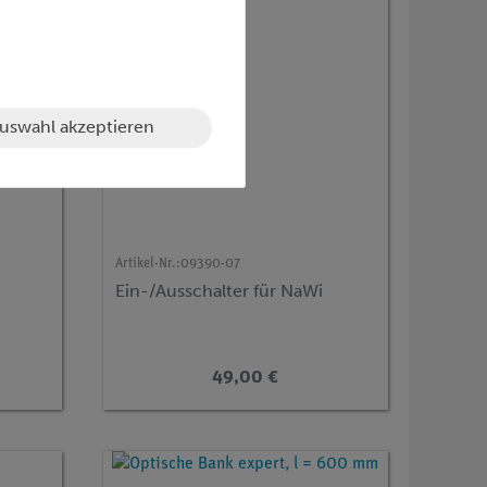
uswahl akzeptieren
Artikel-Nr.:
09390-07
Ein-/Ausschalter für NaWi
49,00 €