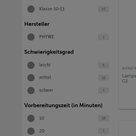
Klasse 10-13
47
Hersteller
PHYWE
1
Schwierigkeitsgrad
leicht
6
Artikel-N
Lampe
mittel
32
G1
schwer
1
Vorbereitungszeit (in Minuten)
10
38
20
1