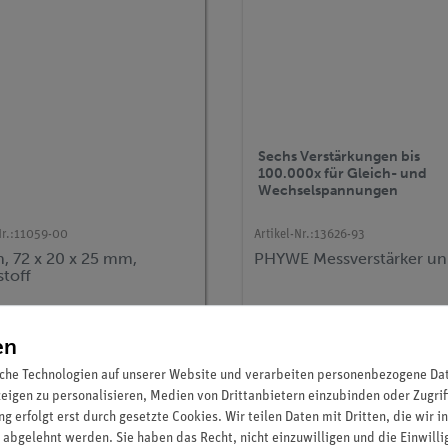
Sechs Verstärkungen bis
100.000x für Gleich- und
Wechselspannungen
r.:
11059-00
Artikel-Nr.:
13626-93
, 72 x 20 x 25 mm,
PHYWE Messverstärker uni
stoff
18,10 €
830,00 €
en
che Technologien auf unserer Website und verarbeiten personenbezogene Date
zeigen zu personalisieren, Medien von Drittanbietern einzubinden oder Zugrif
g erfolgt erst durch gesetzte Cookies. Wir teilen Daten mit Dritten, die wir 
 abgelehnt werden. Sie haben das Recht, nicht einzuwilligen und die Einwill