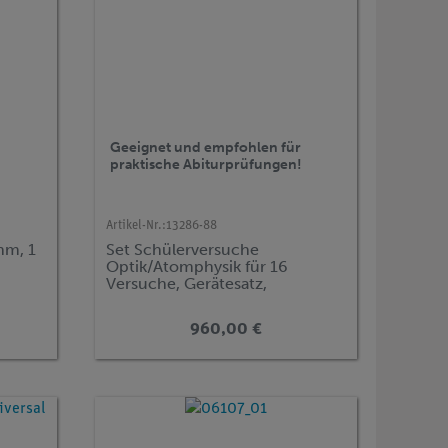
Geeignet und empfohlen für
praktische Abiturprüfungen!
Artikel-Nr.:
13286-88
hm, 1
Set Schülerversuche
Optik/Atomphysik für 16
Versuche, Gerätesatz,
Zentralabitur Niedersachsen,
TESS advanced Physik OA
960,00 €