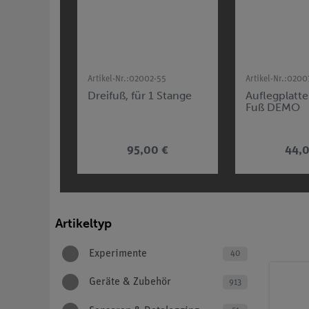
Artikel-Nr.:
02002-55
Artikel-Nr.:
0200
Dreifuß, für 1 Stange
Auflegplatte 
Fuß DEMO
95,00 €
44,0
Artikeltyp
Experimente
40
Geräte & Zubehör
913