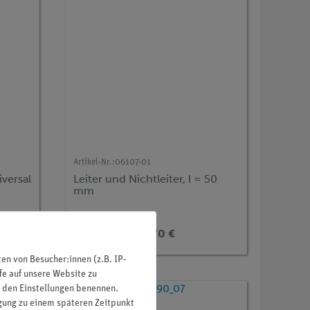
Artikel-Nr.:
06107-01
versal
Leiter und Nichtleiter, l = 50
mm
11,70 €
n von Besucher:innen (z.B. IP-
fe auf unsere Website zu
in den Einstellungen benennen.
igung zu einem späteren Zeitpunkt