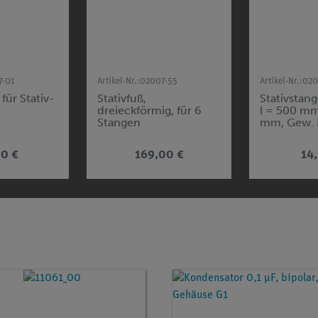
7-01
Artikel-Nr.:
02007-55
Artikel-Nr.:
020
für Stativ-
Stativfuß,
Stativstang
dreieckförmig, für 6
l = 500 mm
Stangen
mm, Gew. 
0 €
169,00 €
14