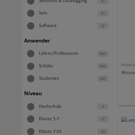
Sensoren & Datalogging
51
Sets
62
Software
12
Anwender
Lehrer/Professoren
697
Artikel-N
Schüler
640
Messw
Studenten
263
Niveau
Hochschule
3
Klasse 5-7
17
Klasse 7-10
45