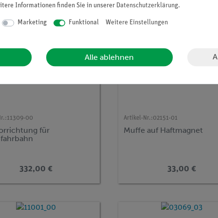
itere Informationen finden Sie in unserer
Daten­schutz­erklärung
.
Marketing
Funktional
Weitere Einstellungen
A
Alle ablehnen
r.:
11309-00
Artikel-Nr.:
02151-01
orrichtung für
Muffe auf Haftmagnet
nfahrbahn
332,00 €
33,00 €