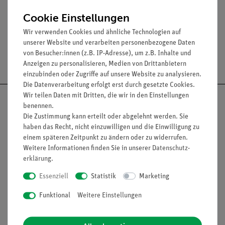
Zubehör
Cookie Einstellungen
Wir verwenden Cookies und ähnliche Technologien auf
unserer Website und verarbeiten personenbezogene Daten
von Besucher:innen (z.B. IP-Adresse), um z.B. Inhalte und
Versandkostenfrei ab 300,- €
Anzeigen zu personalisieren, Medien von Drittanbietern
einzubinden oder Zugriffe auf unsere Website zu analysieren.
Die Datenverarbeitung erfolgt erst durch gesetzte Cookies.
Wir teilen Daten mit Dritten, die wir in den Einstellungen
benennen.
Die Zustimmung kann erteilt oder abgelehnt werden. Sie
haben das Recht, nicht einzuwilligen und die Einwilligung zu
Nach oben
einem späteren Zeitpunkt zu ändern oder zu widerrufen.
Weitere Informationen finden Sie in unserer
Daten­schutz­
erklärung
.
Informationen
Service
Essenziell
Statistik
Marketing
Funktional
Weitere Einstellungen
Unternehmen
Übersicht Service