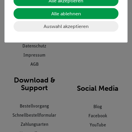
Alle akzeptieren
Projekte und Lösungen
Beratung & Showroom
Presse
Inventarisierungs- &
Alle ablehnen
Einräumservice
Stellenangebote
Auswahl akzeptieren
Inbetriebnahme & Schulungen
Kontakt
Kundendienst
Hinweisgeberschutz
Datenschutz
Impressum
AGB
Download &
Support
Social Media
Bestellvorgang
Blog
Schnellbestellformular
Facebook
Zahlungsarten
YouTube