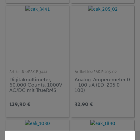
Artikel-Nr.:
EAK-P-3441
Artikel-Nr.:
EAK-P-205-02
Digitalmultimeter,
Analog-Amperemeter 0
60.000 Counts, 1000V
- 100 µA (ED-205 0-
AC/DC mit TrueRMS
100)
129,90 €
32,90 €