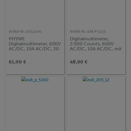
Artikel-Nr.:
07122-00
Artikel-Nr.:
EAK-P-3335
PHYWE
Digitalmultimeter,
Digitalmultimeter, 600V
2.000 Counts, 600V
AC/DC, 10A AC/DC, 20
AC/DC, 10A AC/DC, mit
MΩ, 200µF, 20 kHz,
NiCr-Ni
−20°C…760°C
Thermoelement
61,00 €
48,90 €