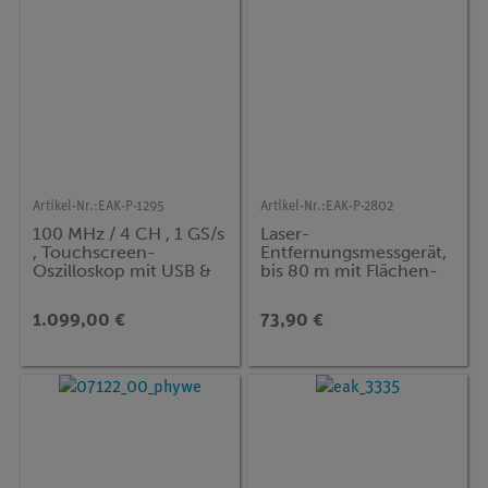
Artikel-Nr.:
EAK-P-1295
Artikel-Nr.:
EAK-P-2802
100 MHz / 4 CH , 1 GS/s
Laser-
, Touchscreen-
Entfernungsmessgerät,
Oszilloskop mit USB &
bis 80 m mit Flächen-
LAN
und
Volumenberechnung
1.099,00 €
73,90 €