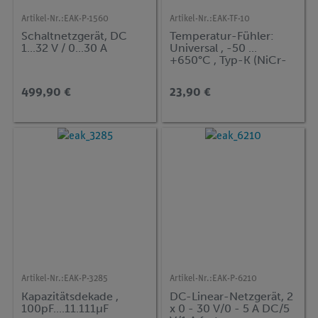
Artikel-Nr.:
EAK-P-1560
Artikel-Nr.:
EAK-TF-10
Schaltnetzgerät, DC
Temperatur-Fühler:
1...32 V / 0...30 A
Universal , -50 ...
+650°C , Typ-K (NiCr-
Ni)
499,90 €
23,90 €
Artikel-Nr.:
EAK-P-3285
Artikel-Nr.:
EAK-P-6210
Kapazitätsdekade ,
DC-Linear-Netzgerät, 2
100pF....11.111µF
x 0 - 30 V/0 - 5 A DC/5