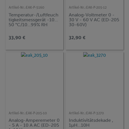
Artikel-Nr.:
EAK-P-5160
Artikel-Nr.:
EAK-P-205-12
Temperatur-/Luftfeuch
Analog-Voltmeter 0 -
tigkeitsmessgerät -10…
30 V - 60 V AC (ED-205
50 °C/10…99% RH
30-60V)
33,90 €
32,90 €
Artikel-Nr.:
EAK-P-205-10
Artikel-Nr.:
EAK-P-3270
Analog-Amperemeter 0
Induktivitätsdekade ,
- 5 A - 10 A AC (ED-205
1µH...10H