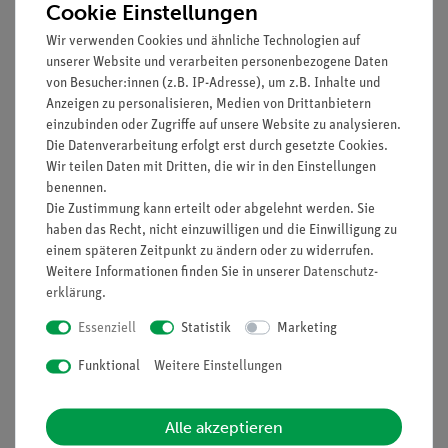
Cookie Einstellungen
Wir verwenden Cookies und ähnliche Technologien auf
unserer Website und verarbeiten personenbezogene Daten
von Besucher:innen (z.B. IP-Adresse), um z.B. Inhalte und
Anzeigen zu personalisieren, Medien von Drittanbietern
einzubinden oder Zugriffe auf unsere Website zu analysieren.
Die Datenverarbeitung erfolgt erst durch gesetzte Cookies.
Artikel-Nr.:
EAK-P-1030
Artikel-Nr.:
EAK-P-1890
Wir teilen Daten mit Dritten, die wir in den Einstellungen
Kontaktfreier AC-
Schaltnetzgerät, mit
benennen.
Spannungsprüfer , 90…
RS-232 C + RS-485,
1000 V AC , 50/60Hz
1...20 V/0...10 A DC
Die Zustimmung kann erteilt oder abgelehnt werden. Sie
haben das Recht, nicht einzuwilligen und die Einwilligung zu
einem späteren Zeitpunkt zu ändern oder zu widerrufen.
13,90 €
399,90 €
Weitere Informationen finden Sie in unserer
Daten­schutz­
erklärung
.
Essenziell
Statistik
Marketing
Funktional
Weitere Einstellungen
Alle akzeptieren