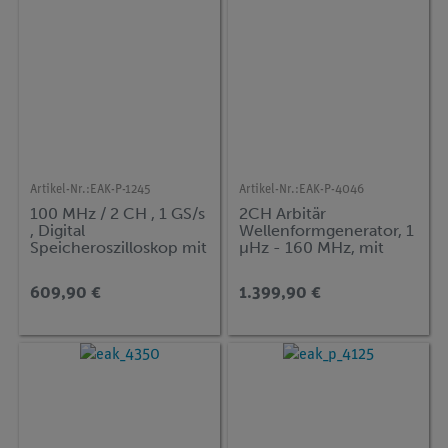
Artikel-Nr.:
EAK-P-1245
Artikel-Nr.:
EAK-P-4046
100 MHz / 2 CH , 1 GS/s
2CH Arbitär
, Digital
Wellenformgenerator, 1
Speicheroszilloskop mit
µHz - 160 MHz, mit
USB & LAN
TFT-Anzeige und
Amplifier
609,90 €
1.399,90 €