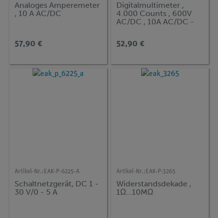
Analoges Amperemeter
Digitalmultimeter ,
, 10 A AC/DC
4.000 Counts , 600V
AC/DC , 10A AC/DC -
Auto-Range
57,90 €
52,90 €
Artikel-Nr.:
EAK-P-6225-A
Artikel-Nr.:
EAK-P-3265
Schaltnetzgerät, DC 1 -
Widerstandsdekade ,
30 V/0 - 5 A
1Ω...10MΩ