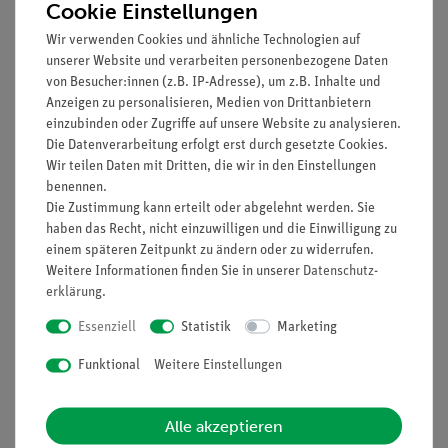
Cookie Einstellungen
AC/DC-Spannung und Strom, Widerstand, Frequenz,
Tastverhältnis, Kapazität, Durchgang und Diodenprüfung
Wir verwenden Cookies und ähnliche Technologien auf
unserer Website und verarbeiten personenbezogene Daten
durchführen.
von Besucher:innen (z.B. IP-Adresse), um z.B. Inhalte und
Überlastschutz in allen Bereichen
Anzeigen zu personalisieren, Medien von Drittanbietern
einzubinden oder Zugriffe auf unsere Website zu analysieren.
Messwerthaltefunktion
Die Datenverarbeitung erfolgt erst durch gesetzte Cookies.
Wir teilen Daten mit Dritten, die wir in den Einstellungen
Automatische und manuelle Bereichswahl
benennen.
Die Zustimmung kann erteilt oder abgelehnt werden. Sie
Relativwertmessfunktion
haben das Recht, nicht einzuwilligen und die Einwilligung zu
einem späteren Zeitpunkt zu ändern oder zu widerrufen.
Abschaltautomatik und Batteriezustandsanzeige
Weitere Informationen finden Sie in unserer
Daten­schutz­
Sicherheit: EN 61010-1; CAT III 600V
erklärung
.
Essenziell
Statistik
Marketing
Zubehör: Prüfleitungen, Temperaturdrahtfühler, Tasche,
Batterien und Bedienungsanleitung
Funktional
Weitere Einstellungen
Alle akzeptieren
Media / Downloads