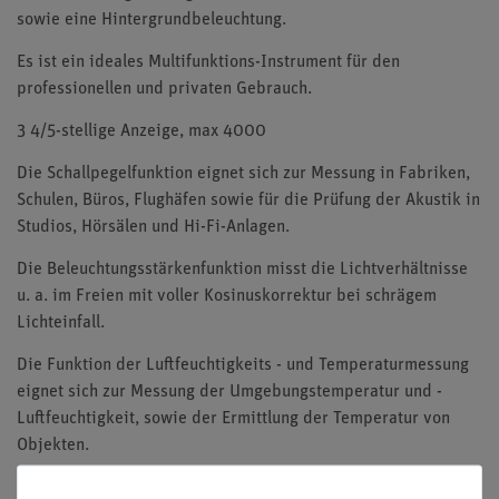
sowie eine Hintergrundbeleuchtung.
Es ist ein ideales Multifunktions-Instrument für den
professionellen und privaten Gebrauch.
3 4/5-stellige Anzeige, max 4000
Die Schallpegelfunktion eignet sich zur Messung in Fabriken,
Schulen, Büros, Flughäfen sowie für die Prüfung der Akustik in
Studios, Hörsälen und Hi-Fi-Anlagen.
Die Beleuchtungsstärkenfunktion misst die Lichtverhältnisse
u. a. im Freien mit voller Kosinuskorrektur bei schrägem
Lichteinfall.
Die Funktion der Luftfeuchtigkeits - und Temperaturmessung
eignet sich zur Messung der Umgebungstemperatur und -
Luftfeuchtigkeit, sowie der Ermittlung der Temperatur von
Objekten.
Mit dem digitalen Multimeter lassen sich Messungen von