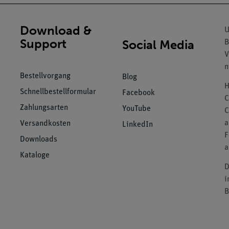
Download &
U
Support
Social Media
B
V
n
Bestellvorgang
Blog
H
Schnellbestellformular
Facebook
C
Zahlungsarten
YouTube
C
a
Versandkosten
LinkedIn
F
Downloads
a
Kataloge
D
i
B