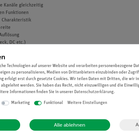
e Kanäle gleichzeitig
len Funktionen
 Charakteristik
reite
 Auflösung
eck, DC etc.)
 Trapez, Tan etc.)
en
räger speicherbar
che Technologien auf unserer Website und verarbeiten personenbezogene Date
zeigen zu personalisieren, Medien von Drittanbietern einzubinden oder Zugrif
g erfolgt erst durch gesetzte Cookies. Wir teilen Daten mit Dritten, die wir 
nzzähler
 abgelehnt werden. Sie haben das Recht, nicht einzuwilligen und die Einwill
earbeitung
itere Informationen finden Sie in unserer
Daten­schutz­erklärung
.
Marketing
Funktional
Weitere Einstellungen
36 Farben, 16Bit
26 Arbitrary (1uHz … 10 MHz)
A
Alle ablehnen