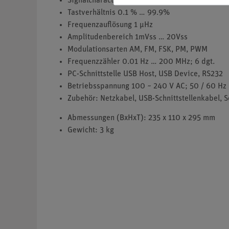
Signalcharacteristik 120 MSa/s ; 14 Bit ; 4096
Tastverhältnis 0.1 % … 99.9%
Frequenzauflösung 1 µHz
Amplitudenbereich 1mVss … 20Vss
Modulationsarten AM, FM, FSK, PM, PWM
Frequenzzähler 0.01 Hz … 200 MHz; 6 dgt.
PC-Schnittstelle USB Host, USB Device, RS232
Betriebsspannung 100 ~ 240 V AC; 50 / 60 Hz
Zubehör: Netzkabel, USB-Schnittstellenkabel, 
Abmessungen (BxHxT): 235 x 110 x 295 mm
Gewicht: 3 kg