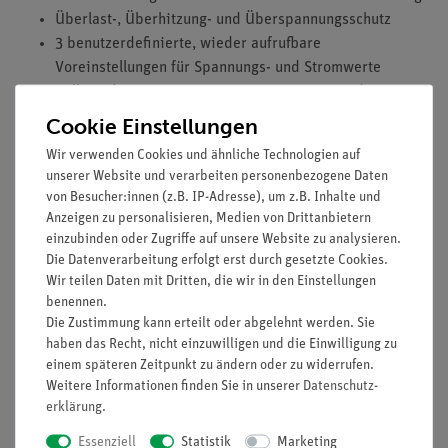
Überlast-, Überhitzung- und Überspannungsschutz
3 benutzerdefinierte, wieder aufrufbare
Voreinstellungen für Spannungs- und Stromwerte
Vollständige Fernsteuerung von Spannung und Strom,
sowie ein- und ausschaltbarer Ausgang über den
Cookie Einstellungen
Analogeingang
Wir verwenden Cookies und ähnliche Technologien auf
PC-Software zur Fernsteuerung über USB 2.0
unserer Website und verarbeiten personenbezogene Daten
Zeitlich programmierbare Zyklen der Strom- und
von Besucher:innen (z.B. IP-Adresse), um z.B. Inhalte und
Spannungsausgabe über die PC-Software
Anzeigen zu personalisieren, Medien von Drittanbietern
Schutzkontakt, aktiver PFC und große Energieeffizienz
einzubinden oder Zugriffe auf unsere Website zu analysieren.
Die Datenverarbeitung erfolgt erst durch gesetzte Cookies.
durch intelligente Lüfterregelung
Wir teilen Daten mit Dritten, die wir in den Einstellungen
Drehgeber mit Grob- und Feineinstellung
benennen.
LabViewTM - Treiber auf Software CD
Die Zustimmung kann erteilt oder abgelehnt werden. Sie
Sicherheit: EN 61010-1, EN 60950-1
haben das Recht, nicht einzuwilligen und die Einwilligung zu
Zubehör: Netzkabel, USB-Kabel, Software für Windows
einem späteren Zeitpunkt zu ändern oder zu widerrufen.
XP/VISTA/7/8 und Bedienungsanleitung
Weitere Informationen finden Sie in unserer
Daten­schutz­
Anzeige 3-stellige 15 mm grüne LED-Anzeige
erklärung
.
Ausgangsspannung 1 ~ 32 V DC regelbar
Essenziell
Statistik
Marketing