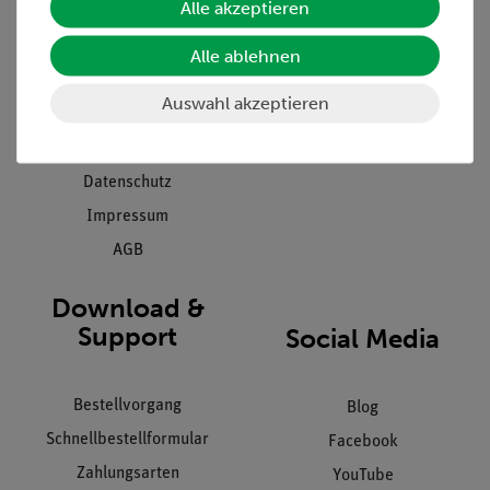
Alle akzeptieren
Projekte und Lösungen
Beratung & Showroom
Presse
Inventarisierungs- &
Alle ablehnen
Einräumservice
Stellenangebote
Auswahl akzeptieren
Inbetriebnahme & Schulungen
Kontakt
Kundendienst
Hinweisgeberschutz
Datenschutz
Impressum
AGB
Download &
Support
Social Media
Bestellvorgang
Blog
Schnellbestellformular
Facebook
Zahlungsarten
YouTube