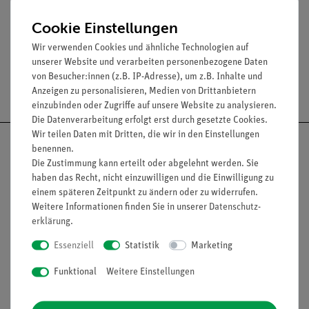
mit Korkeinlage
Spannweite: 60 mm
Cookie Einstellungen
Wir verwenden Cookies und ähnliche Technologien auf
unserer Website und verarbeiten personenbezogene Daten
von Besucher:innen (z.B. IP-Adresse), um z.B. Inhalte und
Versandkostenfrei ab 300,- €
Anzeigen zu personalisieren, Medien von Drittanbietern
einzubinden oder Zugriffe auf unsere Website zu analysieren.
Die Datenverarbeitung erfolgt erst durch gesetzte Cookies.
Wir teilen Daten mit Dritten, die wir in den Einstellungen
benennen.
Die Zustimmung kann erteilt oder abgelehnt werden. Sie
haben das Recht, nicht einzuwilligen und die Einwilligung zu
Nach oben
einem späteren Zeitpunkt zu ändern oder zu widerrufen.
Weitere Informationen finden Sie in unserer
Daten­schutz­
erklärung
.
Essenziell
Statistik
Marketing
Informationen
Service
Funktional
Weitere Einstellungen
Unternehmen
Übersicht Service