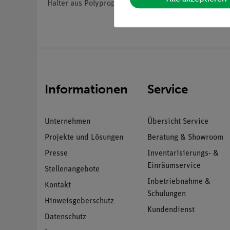
Halter aus Polypropylen für 2 Trichter mit oben-Dur
Informationen
Service
Unternehmen
Übersicht Service
Projekte und Lösungen
Beratung & Showroom
Presse
Inventarisierungs- &
Einräumservice
Stellenangebote
Inbetriebnahme &
Kontakt
Schulungen
Hinweisgeberschutz
Kundendienst
Datenschutz