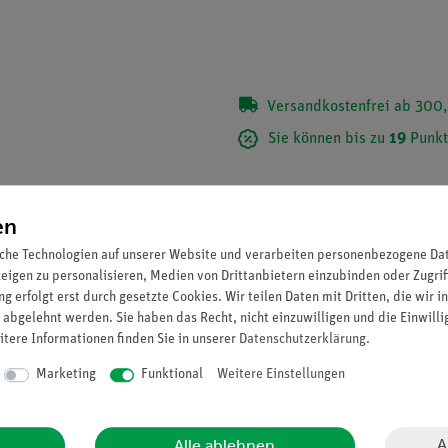
Versandkostenfrei ab 300,
Sie können bis zu
19
Punkt
en
che Technologien auf unserer Website und verarbeiten personenbezogene Date
zeigen zu personalisieren, Medien von Drittanbietern einzubinden oder Zugrif
g erfolgt erst durch gesetzte Cookies. Wir teilen Daten mit Dritten, die wir 
 abgelehnt werden. Sie haben das Recht, nicht einzuwilligen und die Einwill
itere Informationen finden Sie in unserer
Daten­schutz­erklärung
.
Marketing
Funktional
Weitere Einstellungen
A
Alle ablehnen