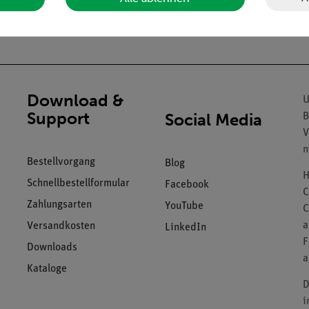
chmesser: 50...120 mm.
Download &
U
Support
Social Media
B
V
n
Bestellvorgang
Blog
H
Schnellbestellformular
Facebook
C
Zahlungsarten
YouTube
C
a
Versandkosten
LinkedIn
F
Downloads
a
Kataloge
D
i