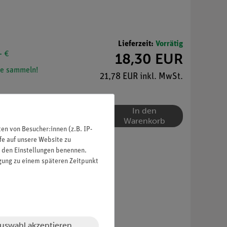
Lieferzeit:
Vorrätig
- €
18,30 EUR
e sammeln!
21,78 EUR inkl. MwSt.
In den
Warenkorb
n von Besucher:innen (z.B. IP-
fe auf unsere Website zu
in den Einstellungen benennen.
igung zu einem späteren Zeitpunkt
uswahl akzeptieren