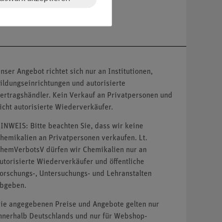
nser Angebot richtet sich nur an Institutionen,
ildungseinrichtungen und autorisierte
ertragshändler. Kein Verkauf an Privatpersonen und
icht autorisierte Wiederverkäufer.
INWEIS: Bitte beachten Sie, dass wir keine
hemikalien an Privatpersonen verkaufen. Lt.
hemVerbotsV dürfen wir Chemikalien nur an
utorisierte Wiederverkäufer und öffentliche
orschungs-, Untersuchungs- und Lehranstalten
bgeben.
ie angegebenen Preise und Angebote gelten nur
nnerhalb Deutschlands und nur für Webshop-