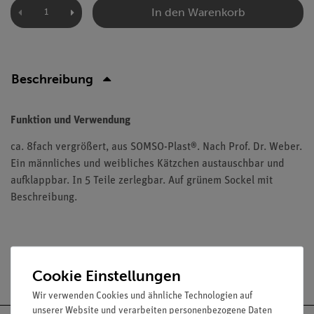
In den Warenkorb
Beschreibung
Funktion und Verwendung
ca. 8fach vergrößert, aus SOMSO-Plast®. Nach Prof. Dr. Weber.
Ein männliches und weibliches Kätzchen austauschbar und
aufklappbar. In 5 Teile zerlegbar. Auf grünem Sockel mit
Beschreibung.
Versandkostenfrei ab 300,- €
Cookie Einstellungen
Wir verwenden Cookies und ähnliche Technologien auf
unserer Website und verarbeiten personenbezogene Daten