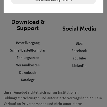
Impressum
AGB
Download &
Support
Social Media
Bestellvorgang
Blog
Schnellbestellformular
Facebook
Zahlungsarten
YouTube
Versandkosten
LinkedIn
Downloads
Kataloge
Unser Angebot richtet sich nur an Institutionen,
Bildungseinrichtungen und autorisierte Vertragshändler. Kein
Verkauf an Privatpersonen und nicht autorisierte