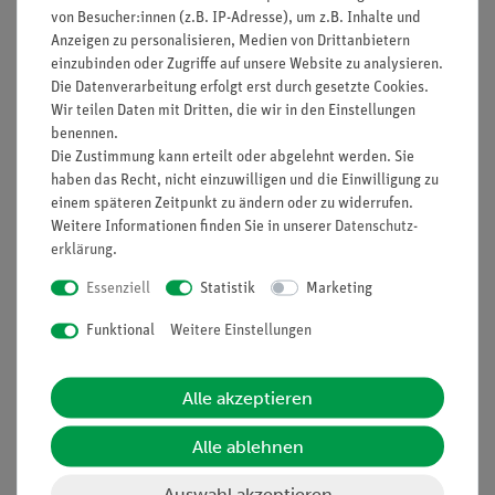
von Besucher:innen (z.B. IP-Adresse), um z.B. Inhalte und
Anzeigen zu personalisieren, Medien von Drittanbietern
einzubinden oder Zugriffe auf unsere Website zu analysieren.
Die Datenverarbeitung erfolgt erst durch gesetzte Cookies.
Nach oben
Wir teilen Daten mit Dritten, die wir in den Einstellungen
benennen.
Die Zustimmung kann erteilt oder abgelehnt werden. Sie
haben das Recht, nicht einzuwilligen und die Einwilligung zu
Informationen
Service
einem späteren Zeitpunkt zu ändern oder zu widerrufen.
Weitere Informationen finden Sie in unserer
Daten­schutz­
erklärung
.
Unternehmen
Übersicht Service
Essenziell
Statistik
Marketing
Projekte und Lösungen
Beratung & Showroom
Funktional
Weitere Einstellungen
Presse
Inventarisierungs- &
Einräumservice
Stellenangebote
Inbetriebnahme & Schulungen
Alle akzeptieren
Kontakt
Kundendienst
Hinweisgeberschutz
Alle ablehnen
Datenschutz
Auswahl akzeptieren