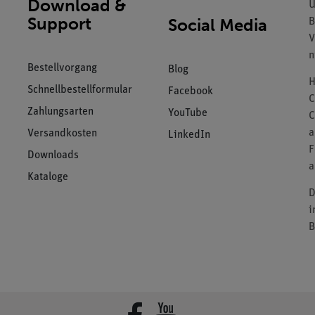
Download &
U
Support
Social Media
B
V
n
Bestellvorgang
Blog
H
Schnellbestellformular
Facebook
C
Zahlungsarten
YouTube
C
a
Versandkosten
LinkedIn
F
Downloads
a
Kataloge
D
i
B