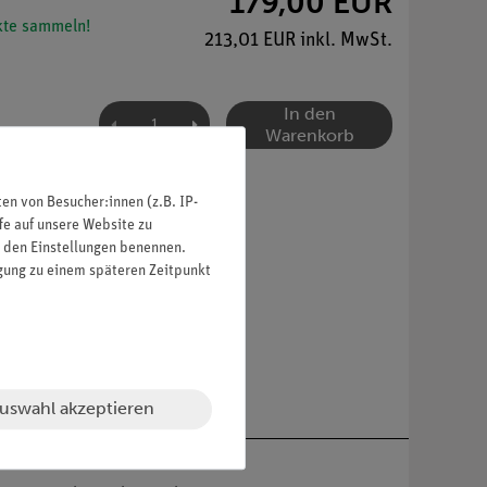
179,00 EUR
te sammeln!
213,01 EUR inkl. MwSt.
In den
Warenkorb
n von Besucher:innen (z.B. IP-
fe auf unsere Website zu
in den Einstellungen benennen.
igung zu einem späteren Zeitpunkt
uswahl akzeptieren