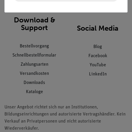
AGB
Download &
Support
Social Media
Bestellvorgang
Blog
Schnellbestellformular
Facebook
Zahlungsarten
YouTube
Versandkosten
LinkedIn
Downloads
Kataloge
Unser Angebot richtet sich nur an Institutionen,
Bildungseinrichtungen und autorisierte Vertragshändler. Kein
Verkauf an Privatpersonen und nicht autorisierte
Wiederverkäufer.