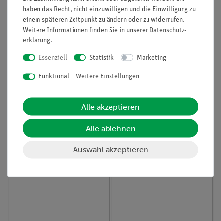
haben das Recht, nicht einzuwilligen und die Einwilligung zu
einem späteren Zeitpunkt zu ändern oder zu widerrufen.
Weitere Informationen finden Sie in unserer
Daten­schutz­
erklärung
.
Essenziell
Statistik
Marketing
Funktional
Weitere Einstellungen
Artikel-Nr.:
SOM-S-6
Artikel-Nr.:
3BS-1000247
Unterkiefer von Mauer
3B MICROanatomie™
bei Heidelberg, Homo
Zunge
Alle akzeptieren
heidelbergensis
Alle ablehnen
95,00 €
261,00 €
Auswahl akzeptieren