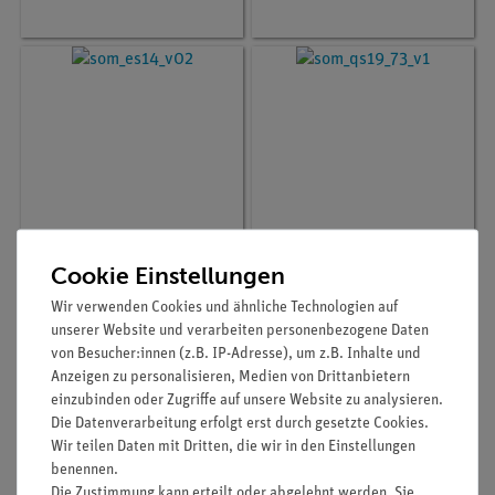
Cookie Einstellungen
Artikel-Nr.:
SOM-ES-14
Artikel-Nr.:
SOM-QS-19/73
Gebissentwicklung
Unterkiefer
Wir verwenden Cookies und ähnliche Technologien auf
unserer Website und verarbeiten personenbezogene Daten
von Besucher:innen (z.B. IP-Adresse), um z.B. Inhalte und
Anzeigen zu personalisieren, Medien von Drittanbietern
414,00 €
61,00 €
einzubinden oder Zugriffe auf unsere Website zu analysieren.
Die Datenverarbeitung erfolgt erst durch gesetzte Cookies.
Wir teilen Daten mit Dritten, die wir in den Einstellungen
benennen.
Die Zustimmung kann erteilt oder abgelehnt werden. Sie