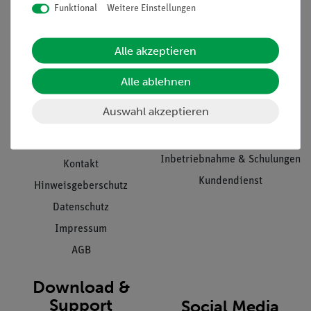
Funktional
Weitere Einstellungen
Informationen
Service
Alle akzeptieren
Unternehmen
Übersicht Service
Alle ablehnen
Projekte und Lösungen
Beratung & Showroom
Auswahl akzeptieren
Presse
Inventarisierungs- &
Einräumservice
Stellenangebote
Inbetriebnahme & Schulungen
Kontakt
Kundendienst
Hinweisgeberschutz
Datenschutz
Impressum
AGB
Download &
Support
Social Media