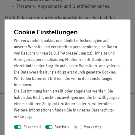
Fissuren-, Approximal- und Glattflächenkaries.
Ein Teil der vorderen Knochenpartie ist zur Ansicht der
Zahnwurzeln, Gefäße und Nerven abnehmbar. Zwei
Cookie Einstellungen
Backenzähne sind längs geteilt, um das Innere des Zahns offen
zu legen.Lieferung auf Sockel.E/D/F/S/P/I/J25,5 x 18,5 x 18cm
Wir verwenden Cookies und ähnliche Technologien auf
(b x t x h)
unserer Website und verarbeiten personenbezogene Daten
von Besucher:innen (z.B. IP-Adresse), um z.B. Inhalte und
Anzeigen zu personalisieren, Medien von Drittanbietern
einzubinden oder Zugriffe auf unsere Website zu analysieren.
Die Datenverarbeitung erfolgt erst durch gesetzte Cookies.
Versandkostenfrei ab 300,- €
Wir teilen Daten mit Dritten, die wir in den Einstellungen
benennen.
Die Zustimmung kann erteilt oder abgelehnt werden. Sie
haben das Recht, nicht einzuwilligen und die Einwilligung zu
einem späteren Zeitpunkt zu ändern oder zu widerrufen.
Weitere Informationen finden Sie in unserer
Daten­schutz­
erklärung
.
Nach oben
Essenziell
Statistik
Marketing