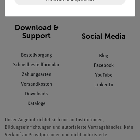
Impressum
AGB
Download &
Support
Social Media
Bestellvorgang
Blog
Schnellbestellformular
Facebook
Zahlungsarten
YouTube
Versandkosten
LinkedIn
Downloads
Kataloge
Unser Angebot richtet sich nur an Institutionen,
Bildungseinrichtungen und autorisierte Vertragshändler. Kein
Verkauf an Privatpersonen und nicht autorisierte