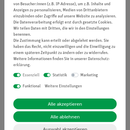
von Besucher:innen (z.B. IP-Adresse), um z.B. Inhalte und
Anzeigen zu personalisieren, Medien von Drittanbietern
einzubinden oder Zugriffe auf unsere Website zu analysieren.
Nach oben
Die Datenverarbeitung erfolgt erst durch gesetzte Cookies.
Wir teilen Daten mit Dritten, die wir in den Einstellungen
benennen.
Die Zustimmung kann erteilt oder abgelehnt werden. Sie
haben das Recht, nicht einzuwilligen und die Einwilligung zu
Informationen
Service
einem späteren Zeitpunkt zu ändern oder zu widerrufen.
Weitere Informationen finden Sie in unserer
Daten­schutz­
erklärung
.
Unternehmen
Übersicht Service
Essenziell
Statistik
Marketing
Projekte und Lösungen
Beratung & Showroom
Presse
Inventarisierungs- &
Funktional
Weitere Einstellungen
Einräumservice
Stellenangebote
Inbetriebnahme & Schulungen
Alle akzeptieren
Kontakt
Kundendienst
Hinweisgeberschutz
Alle ablehnen
Datenschutz
Auswahl akzeptieren