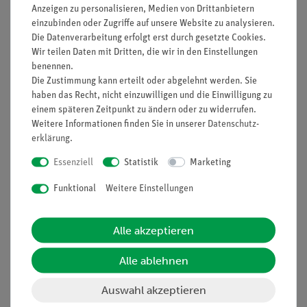
Anzeigen zu personalisieren, Medien von Drittanbietern
Nach oben
einzubinden oder Zugriffe auf unsere Website zu analysieren.
Die Datenverarbeitung erfolgt erst durch gesetzte Cookies.
Wir teilen Daten mit Dritten, die wir in den Einstellungen
benennen.
Die Zustimmung kann erteilt oder abgelehnt werden. Sie
Informationen
Service
haben das Recht, nicht einzuwilligen und die Einwilligung zu
einem späteren Zeitpunkt zu ändern oder zu widerrufen.
Weitere Informationen finden Sie in unserer
Daten­schutz­
Unternehmen
Übersicht Service
erklärung
.
Projekte und Lösungen
Beratung & Showroom
Essenziell
Statistik
Marketing
Presse
Inventarisierungs- &
Funktional
Weitere Einstellungen
Einräumservice
Stellenangebote
Inbetriebnahme & Schulungen
Kontakt
Alle akzeptieren
Kundendienst
Hinweisgeberschutz
Datenschutz
Alle ablehnen
Impressum
Auswahl akzeptieren
AGB