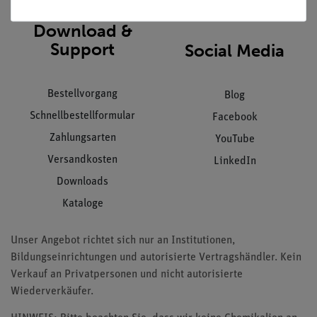
Download &
Support
Social Media
Bestellvorgang
Blog
Schnellbestellformular
Facebook
Zahlungsarten
YouTube
Versandkosten
LinkedIn
Downloads
Kataloge
Unser Angebot richtet sich nur an Institutionen,
Bildungseinrichtungen und autorisierte Vertragshändler. Kein
Verkauf an Privatpersonen und nicht autorisierte
Wiederverkäufer.