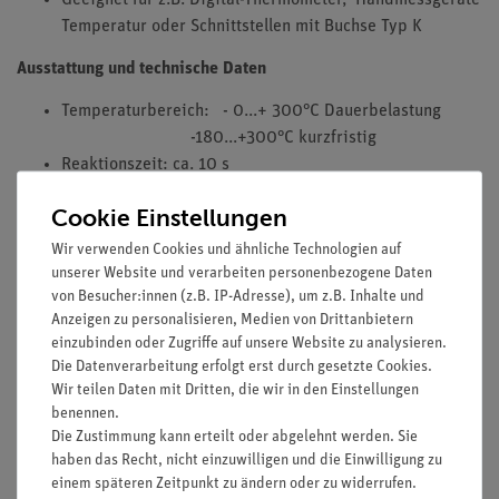
Geeignet für z.B. Digital-Thermometer, Handmessgeräte
Temperatur oder Schnittstellen mit Buchse Typ K
Ausstattung und technische Daten
Temperaturbereich: - 0...+ 300°C Dauerbelastung
-180...+300°C kurzfristig
Reaktionszeit: ca. 10 s
Länge der Leitung: 1,5 m
Cookie Einstellungen
Abmessungen der Sonde:
Wir verwenden Cookies und ähnliche Technologien auf
unserer Website und verarbeiten personenbezogene Daten
Durchmesser: 7 mm
von Besucher:innen (z.B. IP-Adresse), um z.B. Inhalte und
Länge: 250 mm
Anzeigen zu personalisieren, Medien von Drittanbietern
einzubinden oder Zugriffe auf unsere Website zu analysieren.
Die Datenverarbeitung erfolgt erst durch gesetzte Cookies.
Media / Downloads
Wir teilen Daten mit Dritten, die wir in den Einstellungen
benennen.
Die Zustimmung kann erteilt oder abgelehnt werden. Sie
haben das Recht, nicht einzuwilligen und die Einwilligung zu
Versandkostenfrei ab 300,- €
einem späteren Zeitpunkt zu ändern oder zu widerrufen.