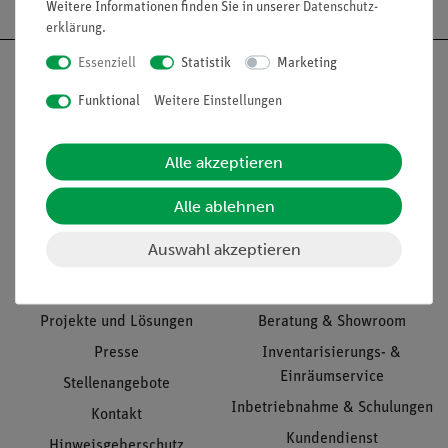
Weitere Informationen finden Sie in unserer
Daten­schutz­
erklärung
.
Essenziell
Statistik
Marketing
Funktional
Weitere Einstellungen
Nach oben
Alle akzeptieren
Alle ablehnen
Informationen
Service
Auswahl akzeptieren
Unternehmen
Übersicht Service
Projekte und Lösungen
Beratung & Showroom
Presse
Inventarisierungs- &
Einräumservice
Stellenangebote
Inbetriebnahme & Schulungen
Kontakt
Kundendienst
Hinweisgeberschutz