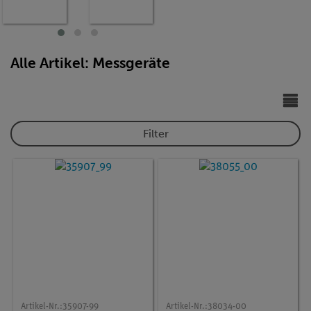
g,
AC/DC,
Widersta
20 MΩ,
nd,
200µF,
Tempera
20 kHz,
tur
−20°C…
Alle Artikel: Messgeräte
760°C
Filter
Artikel-Nr.:
35907-99
Artikel-Nr.:
38034-00