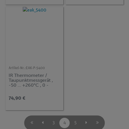
Artikel-Nr.:
EAK-P-5400
IR Thermometer /
Taupunktmessgerät ,
-50 … +260°C , 0 -
100% RH
74,90 €
3
4
5