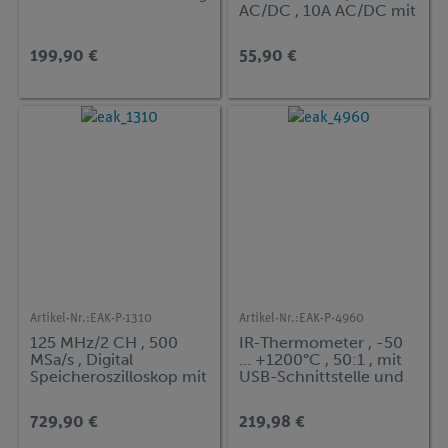
AC/DC , 10A AC/DC mit
TrueRMS
199,90 €
55,90 €
Artikel-Nr.:
EAK-P-1310
Artikel-Nr.:
EAK-P-4960
125 MHz/2 CH , 500
IR-Thermometer , -50
MSa/s , Digital
… +1200°C , 50:1 , mit
Speicheroszilloskop mit
USB-Schnittstelle und
USB & LAN
Typ-K
729,90 €
219,98 €