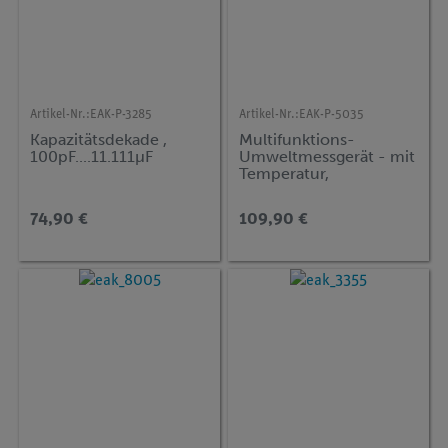
Artikel-Nr.:
EAK-P-3285
Artikel-Nr.:
EAK-P-5035
Kapazitätsdekade ,
Multifunktions-
100pF....11.111µF
Umweltmessgerät - mit
Temperatur,
Luftfeuchte, Lux,
Schallpegel
74,90 €
109,90 €