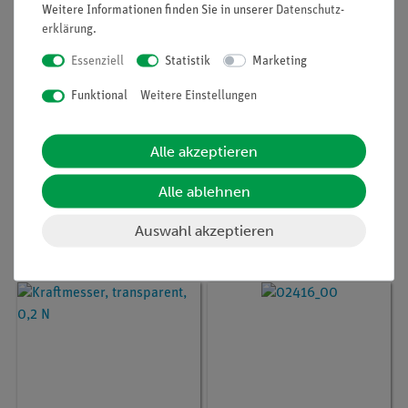
Weitere Informationen finden Sie in unserer
Daten­schutz­
erklärung
.
Essenziell
Statistik
Marketing
Funktional
Weitere Einstellungen
Artikel-Nr.:
03001-00
Artikel-Nr.:
03065-07
Alle akzeptieren
Maßstab, l = 1000 mm
Kraftmesser,
transparent, 100 N
Alle ablehnen
Auswahl akzeptieren
33,00 €
20,00 €