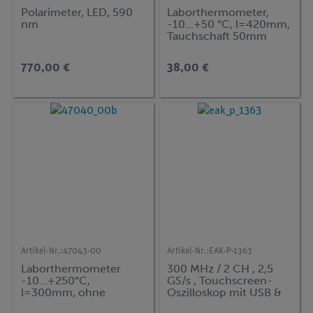
Polarimeter, LED, 590
Laborthermometer,
nm
-10...+50 °C, l=420mm,
Tauchschaft 50mm
770,00 €
38,00 €
Artikel-Nr.:
47043-00
Artikel-Nr.:
EAK-P-1363
Laborthermometer
300 MHz / 2 CH , 2,5
-10...+250°C,
GS/s , Touchscreen-
l=300mm, ohne
Oszilloskop mit USB &
Tauchschaft
LAN