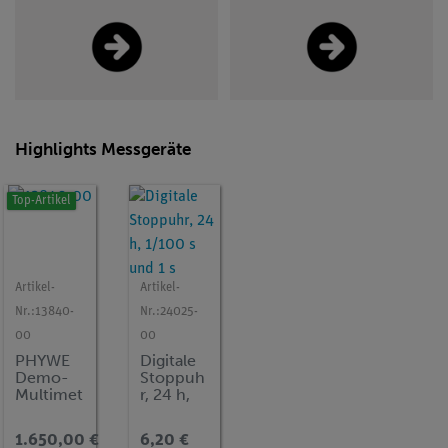
Highlights Messgeräte
Top-Artikel
Artikel-
Artikel-
Artikel-
Artikel-
Nr.:
13840-
Nr.:
24025-
Nr.:
13626-
Nr.:
07122-
00
00
93
00
PHYWE
Digitale
PHYWE
PHYWE
Demo-
Stoppuh
Messvers
Digital
Multimet
r, 24 h,
tärker
ultimet
er ADM
1/100 s
universal
, 600V
3: Strom,
und 1 s
AC/DC,
1.650,00 €
6,20 €
830,00 €
61,00 €
Spannun
10A