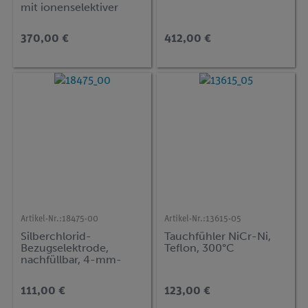
mit ionenselektiver
Elektrode für Calcium
0,4 ... 4000 mg/l
370,00 €
412,00 €
(Bluetooth)
Artikel-Nr.:
18475-00
Artikel-Nr.:
13615-05
Silberchlorid-
Tauchfühler NiCr-Ni,
Bezugselektrode,
Teflon, 300°C
nachfüllbar, 4-mm-
Stecker
111,00 €
123,00 €