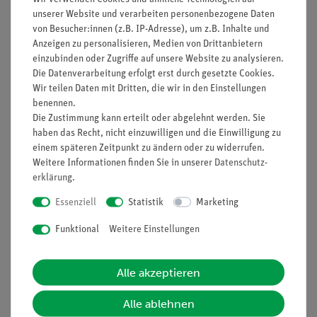
Durchgangsprüfung und Diodentest
unserer Website und verarbeiten personenbezogene Daten
Minimal-, Maximal- und Messwerthaltefunktion
von Besucher:innen (z.B. IP-Adresse), um z.B. Inhalte und
Anzeigen zu personalisieren, Medien von Drittanbietern
Automatische und manuelle Bereichswahl
einzubinden oder Zugriffe auf unsere Website zu analysieren.
Abschaltautomatik
Die Datenverarbeitung erfolgt erst durch gesetzte Cookies.
Sicherheit: EN 61010-1; CAT III 600 V/CAT II 1000 V
Wir teilen Daten mit Dritten, die wir in den Einstellungen
Zubehör: Tasche, Prüfleitungen, Typ-K-
benennen.
Thermodrahtfühler, Temp.-Adapter, Batterie und
Die Zustimmung kann erteilt oder abgelehnt werden. Sie
Bedienungsanleitung
haben das Recht, nicht einzuwilligen und die Einwilligung zu
Abmessungen (BxHxT): 70 x 150 x 48 mm
einem späteren Zeitpunkt zu ändern oder zu widerrufen.
Weitere Informationen finden Sie in unserer
Daten­schutz­
Gewicht: 260 g
erklärung
.
Essenziell
Statistik
Marketing
Funktional
Weitere Einstellungen
Media / Downloads
Alle akzeptieren
Alle ablehnen
Versandkostenfrei ab 300,- €