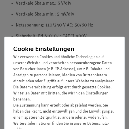
Vertikale Skala max.: 5 V/div
Vertikale Skala min.: 5 mV/div
Netzspannung: 110/240 V AC; 50/60 Hz
Sicherheit: EN 61010-1; CAT II 400V
Cookie Einstellungen
Zubehör: USB-Kabel, Software-CD für Windows,
Netzkabel, Tastköpfe und Bedienungsanleitung
Wir verwenden Cookies und ähnliche Technologien auf
unserer Website und verarbeiten personenbezogene Daten
von Besucher:innen (z.B. IP-Adresse), um z.B. Inhalte und
Anzeigen zu personalisieren, Medien von Drittanbietern
einzubinden oder Zugriffe auf unsere Website zu analysieren.
Die Datenverarbeitung erfolgt erst durch gesetzte Cookies.
Wir teilen Daten mit Dritten, die wir in den Einstellungen
benennen.
Die Zustimmung kann erteilt oder abgelehnt werden. Sie
Media / Downloads
haben das Recht, nicht einzuwilligen und die Einwilligung zu
einem späteren Zeitpunkt zu ändern oder zu widerrufen.
Weitere Informationen finden Sie in unserer
Daten­schutz­