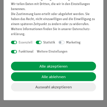
Informationen
Service
Wir teilen Daten mit Dritten, die wir in den Einstellungen
benennen.
Die Zustimmung kann erteilt oder abgelehnt werden. Sie
Unternehmen
Übersicht Service
haben das Recht, nicht einzuwilligen und die Einwilligung zu
einem späteren Zeitpunkt zu ändern oder zu widerrufen.
Projekte und Lösungen
Beratung & Showroom
Weitere Informationen finden Sie in unserer
Daten­schutz­
Presse
Inventarisierungs- &
erklärung
.
Einräumservice
Stellenangebote
Essenziell
Statistik
Marketing
Inbetriebnahme & Schulungen
Kontakt
Funktional
Weitere Einstellungen
Kundendienst
Hinweisgeberschutz
Datenschutz
Alle akzeptieren
Impressum
Alle ablehnen
AGB
Auswahl akzeptieren
Download &
Support
Social Media