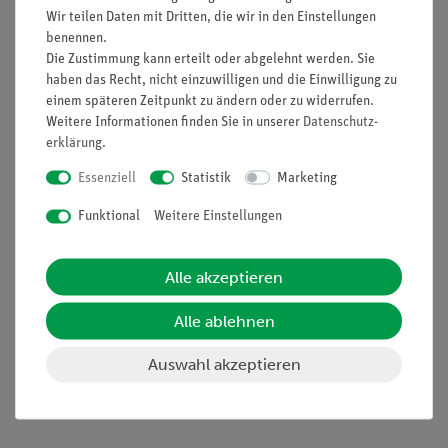
Informationen
Service
Wir teilen Daten mit Dritten, die wir in den Einstellungen
benennen.
Die Zustimmung kann erteilt oder abgelehnt werden. Sie
Unternehmen
Übersicht Service
haben das Recht, nicht einzuwilligen und die Einwilligung zu
einem späteren Zeitpunkt zu ändern oder zu widerrufen.
Projekte und Lösungen
Beratung & Showroom
Weitere Informationen finden Sie in unserer
Daten­schutz­
Presse
Inventarisierungs- &
erklärung
.
Einräumservice
Stellenangebote
Essenziell
Statistik
Marketing
Inbetriebnahme & Schulungen
Kontakt
Funktional
Weitere Einstellungen
Kundendienst
Hinweisgeberschutz
Datenschutz
Alle akzeptieren
Impressum
Alle ablehnen
AGB
Auswahl akzeptieren
Download &
Support
Social Media