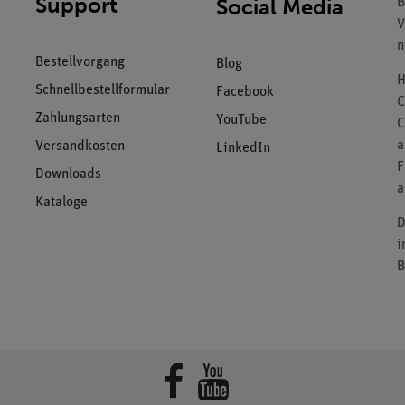
Support
Social Media
B
V
n
Bestellvorgang
Blog
H
Schnellbestellformular
Facebook
C
Zahlungsarten
YouTube
C
a
Versandkosten
LinkedIn
F
Downloads
a
Kataloge
D
i
B