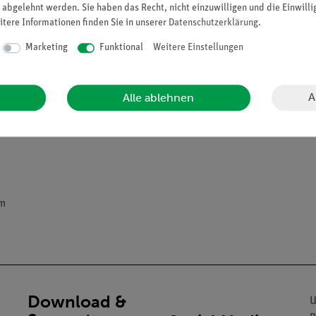
 abgelehnt werden. Sie haben das Recht, nicht einzuwilligen und die Einwill
etzt und die obere Öffnung mit einem Rückflusskühler versehen. D
itere Informationen finden Sie in unserer
Daten­schutz­erklärung
.
nsiert im Rückflusskühler und tropft auf das Extraktionsgut. Dort l
Marketing
Funktional
Weitere Einstellungen
ss der höchste Punkt des Heberohres erreicht ist, so fließt die g
infache Weise möglich, unzählige Extraktionsschritte nacheinander
ns anreichern.
A
Alle ablehnen
mm
Download &
U