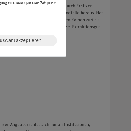
igung zu einem späteren Zeitpunkt
as Lösungsmittel im Kolben wird durch Erhitzen
öst es die zu extrahierenden Bestandteile heraus. Hat
esamte Lösung aus dem Aufsatz in den Kolben zurück
 auszuführen, wobei sich die aus dem Extraktionsgut
uswahl akzeptieren
nser Angebot richtet sich nur an Institutionen,