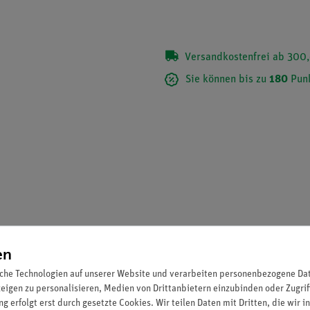
Versandkostenfrei ab 300,
Sie können bis zu
180
Punk
en
che Technologien auf unserer Website und verarbeiten personenbezogene Date
zeigen zu personalisieren, Medien von Drittanbietern einzubinden oder Zugrif
g erfolgt erst durch gesetzte Cookies. Wir teilen Daten mit Dritten, die wir 
 einer Extraktionshülse aus gepresstem Filterpapier in den Aufsat