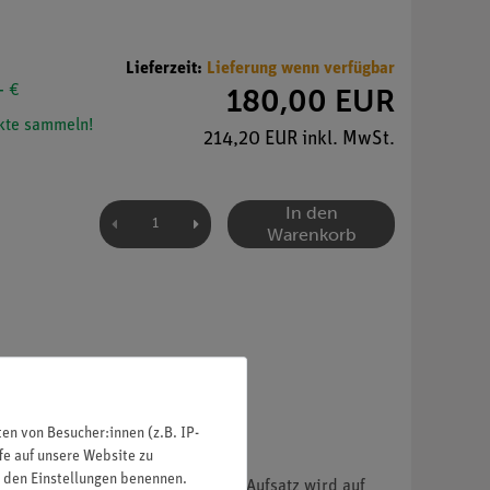
Lieferzeit:
Lieferung wenn verfügbar
- €
180,00 EUR
te sammeln!
214,20 EUR inkl. MwSt.
In den
Warenkorb
n von Besucher:innen (z.B. IP-
fe auf unsere Website zu
in den Einstellungen benennen.
z nach
Soxhlet
hineingegeben. Der Aufsatz wird auf