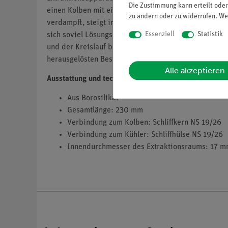
Die Zustimmung kann erteilt oder
einen Kolben mit einem geeigneten Lösungsmittel ges
zu ändern oder zu widerrufen. We
verdampft, steigt im
Dampfleitungsrohr
hinauf, konde
Essenziell
Statistik
sich soviel Lösungsmittel im Aufsatz angesammelt, da
und der Kreislauf beginnt von neuem. So ist es auf e
herausgelösten Bestandteile in der Lösung des Kolbe
Alle akzeptieren
Ausstattung und technische Daten
Aus Borosilikat
Gesamtlänge: 230 mm
Verbindung zum Kolben: Schliffkern NS 19/26
Verbindung zum Kühler: Schliffhülse NS 19/26
Innendurchmesser des Extraktionsraums: 17 