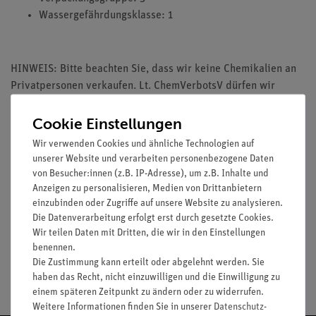
Wassergefährdungsklasse: 1
HINWEIS: Bitte beachten Sie, dass wir keine Chemikalien an
Privatpersonen verkaufen. Lt. ChemVerbotsV dürfen wir
Chemikalien nur an Wiederverkäufer, berufsmässige
Verwender und öffentliche Forschungs-, Untersuchungs- und
Cookie Einstellungen
Lehranstalten abgeben.
Wir verwenden Cookies und ähnliche Technologien auf
unserer Website und verarbeiten personenbezogene Daten
von Besucher:innen (z.B. IP-Adresse), um z.B. Inhalte und
Anzeigen zu personalisieren, Medien von Drittanbietern
einzubinden oder Zugriffe auf unsere Website zu analysieren.
Media / Downloads
Die Datenverarbeitung erfolgt erst durch gesetzte Cookies.
Wir teilen Daten mit Dritten, die wir in den Einstellungen
benennen.
Die Zustimmung kann erteilt oder abgelehnt werden. Sie
Versandkostenfrei ab 300,- €
haben das Recht, nicht einzuwilligen und die Einwilligung zu
einem späteren Zeitpunkt zu ändern oder zu widerrufen.
Weitere Informationen finden Sie in unserer
Daten­schutz­