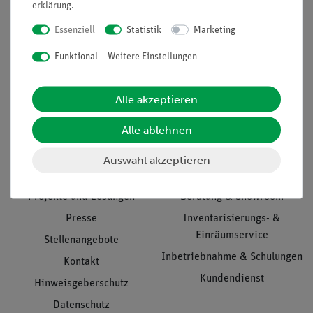
erklärung
.
Essenziell
Statistik
Marketing
Funktional
Weitere Einstellungen
Nach oben
Alle akzeptieren
Informationen
Service
Alle ablehnen
Auswahl akzeptieren
Unternehmen
Übersicht Service
Projekte und Lösungen
Beratung & Showroom
Presse
Inventarisierungs- &
Einräumservice
Stellenangebote
Inbetriebnahme & Schulungen
Kontakt
Kundendienst
Hinweisgeberschutz
Datenschutz