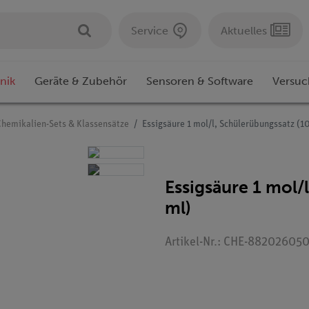
Service
Aktuelles
nik
Geräte & Zubehör
Sensoren & Software
Versuc
Chemikalien-Sets & Klassensätze
Essigsäure 1 mol/l, Schülerübungssatz (1
Essigsäure 1 mol/
ml)
Artikel-Nr.: CHE-88202605