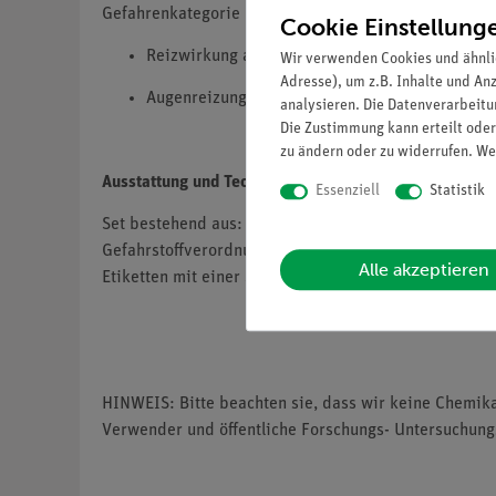
Gefahrenkategorie und Gefahrenklasse
Cookie Einstellung
Reizwirkung auf die Haut, Kategorie 2, H315
Wir verwenden Cookies und ähnli
Adresse), um z.B. Inhalte und An
Augenreizung, Kategorie 2, H319
analysieren. Die Datenverarbeitun
Die Zustimmung kann erteilt oder
zu ändern oder zu widerrufen. We
Ausstattung und Technische Daten
Essenziell
Statistik
Set bestehend aus: 10 x 50 ml - Pipettenflaschen (Br
Gefahrstoffverordnung etikettiert. Etikettierung mit 
Alle akzeptieren
Etiketten mit einer Schutzfolie zu versehen).
HINWEIS: Bitte beachten sie, dass wir keine Chemik
Verwender und öffentliche Forschungs- Untersuchung