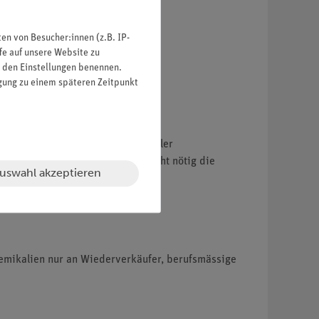
n von Besucher:innen (z.B. IP-
fe auf unsere Website zu
in den Einstellungen benennen.
igung zu einem späteren Zeitpunkt
ox. Die Flaschen sind nach aktueller
n Kunststoff-Etiketten (es ist nicht nötig die
uswahl akzeptieren
hemikalien nur an Wiederverkäufer, berufsmässige