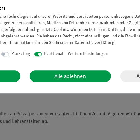
en
che Technologien auf unserer Website und verarbeiten personenbezogene Date
zeigen zu personalisieren, Medien von Drittanbietern einzubinden oder Zugrif
g erfolgt erst durch gesetzte Cookies. Wir teilen Daten mit Dritten, die wir 
 abgelehnt werden. Sie haben das Recht, nicht einzuwilligen und die Einwill
itere Informationen finden Sie in unserer
Daten­schutz­erklärung
.
Marketing
Funktional
Weitere Einstellungen
aunglas) mit Schraubpipette, in nahezu unzerbrechlicher Kunststoffb
speziellen, wasserfesten, weitestgehend säure- und laugenbeständige
A
Alle ablehnen
alien an Privatpersonen verkaufen. Lt. ChemVerbotsV geben wir C
s und Lehranstalten ab.