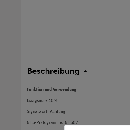
Beschreibung
Funktion und Verwendung
Essigsäure 10%
Signalwort: Achtung
GHS-Piktogramme: GHS07