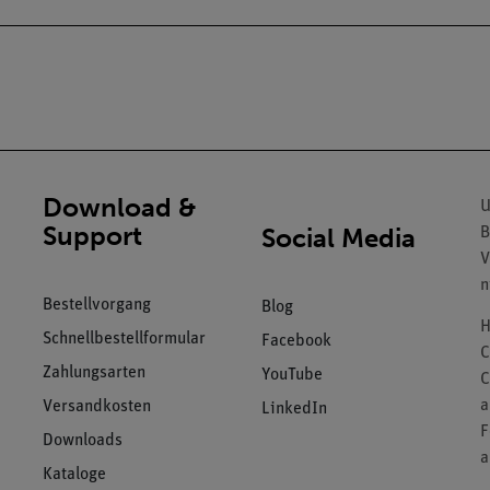
Download &
U
Support
Social Media
B
V
n
Bestellvorgang
Blog
H
Schnellbestellformular
Facebook
C
Zahlungsarten
YouTube
C
a
Versandkosten
LinkedIn
F
Downloads
a
Kataloge