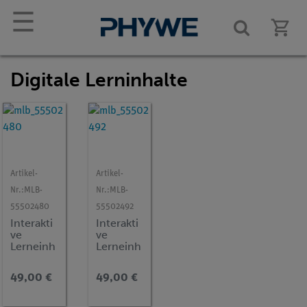
☰
Digitale Lerninhalte
Artikel-
Artikel-
Artikel-
Artikel-
Nr.:
MLB-
Nr.:
MLB-
Nr.:
MLB-
Nr.:
MLB-
55502480
55502492
55502285
55502447
Interakti
Interakti
Interakti
Interakt
ve
ve
ve
ve
Lerneinh
Lerneinh
Lerneinh
Lernein
eit
eit
eit
eit
Chemie,
Chemie,
Physik,
Biologie
49,00 €
49,00 €
49,00 €
49,00 
Klasse 7 -
Klasse 7 -
Klasse 10
Klasse 5
Eigensch
Säuren
–
- Aufba
aften
und
Energie
und