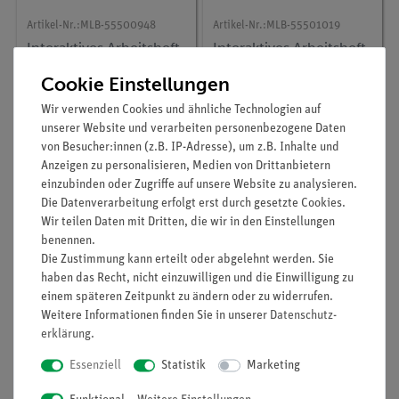
Artikel-Nr.:
MLB-55500948
Artikel-Nr.:
MLB-55501019
Interaktives Arbeitsheft
Interaktives Arbeitsheft
Mathematik, 3.
Religion, 5. - 7.
Jahrgangsstufe,
Jahrgangsstufe,
Cookie Einstellungen
Volume I
Volume I
Wir verwenden Cookies und ähnliche Technologien auf
125,00 €
125,00 €
unserer Website und verarbeiten personenbezogene Daten
von Besucher:innen (z.B. IP-Adresse), um z.B. Inhalte und
Anzeigen zu personalisieren, Medien von Drittanbietern
einzubinden oder Zugriffe auf unsere Website zu analysieren.
Die Datenverarbeitung erfolgt erst durch gesetzte Cookies.
Wir teilen Daten mit Dritten, die wir in den Einstellungen
benennen.
Die Zustimmung kann erteilt oder abgelehnt werden. Sie
haben das Recht, nicht einzuwilligen und die Einwilligung zu
einem späteren Zeitpunkt zu ändern oder zu widerrufen.
Weitere Informationen finden Sie in unserer
Daten­schutz­
erklärung
.
Artikel-Nr.:
MLB-55501325
Artikel-Nr.:
MLB-55502477
Essenziell
Statistik
Marketing
Interaktives Arbeitsheft
Interaktive Lerneinheit
Mathematik, 7.
Chemie, Klasse 8 -