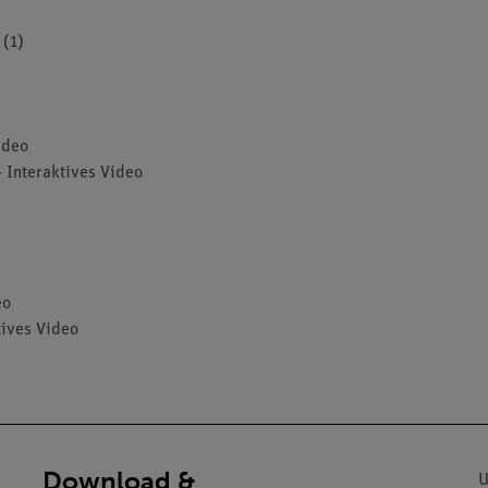
 (1)
ideo
- Interaktives Video
eo
tives Video
Download &
U