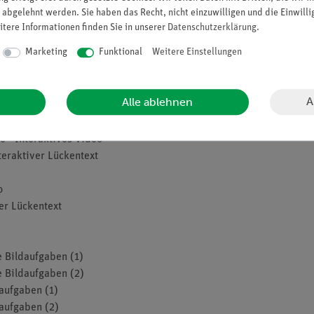
 abgelehnt werden. Sie haben das Recht, nicht einzuwilligen und die Einwill
ext
itere Informationen finden Sie in unserer
Daten­schutz­erklärung
.
ve Aufgabe
Marketing
Funktional
Weitere Einstellungen
en und Ereignisse
deo
ckentext
A
Alle ablehnen
o
 - Interaktives Video
teraktiver Lückentext
o
er Lückentext
e Bildaufgaben (1)
e Bildaufgaben (2)
daufgaben (1)
daufgaben (2)