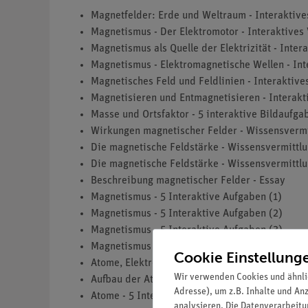
Magnetfelder: Erde und Weltraum - Interaktive
Magnetismus - Der Elektromotor - Interaktives
Magnetismus als Quelle der Elektrizität - Inter
Magnetismus - Elektromagnetische Wellen - Int
Magnetisches Feld und Feldlinien - Interaktive
Magnetisieren und Entmagnetisieren - Interakt
Masse und Ortsfaktor - 5 interaktive Bildaufga
Wirkungen magnetischer Felder - Wissensvermi
Die magnetische Feldstärke - Wissensvermittlu
Die magnetische Feldstärke - Wissensvermittlu
Beschreibung magnetischer Felder - Essay
Magnetismus - 5 Interaktive Aufgaben (1)
Magnetismus - 5 Interaktive Aufgaben (2)
Magnetismus - 5 Interaktive Aufgaben (3)
Magnetismus - 5 Interaktive Aufgaben (4)
Cookie Einstellung
Atome, Elektronen und Ionen - Wissensvermittl
Wir verwenden Cookies und ähnli
Aufbau der Atome - Interaktive Aufgabe
Adresse), um z.B. Inhalte und An
Atome - 5 Interaktive Aufgaben (1)
analysieren. Die Datenverarbeitun