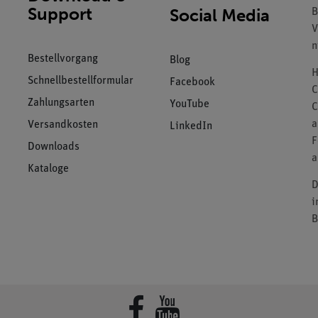
Support
Social Media
B
V
n
Bestellvorgang
Blog
H
Schnellbestellformular
Facebook
C
Zahlungsarten
YouTube
C
a
Versandkosten
LinkedIn
F
Downloads
a
Kataloge
D
i
B