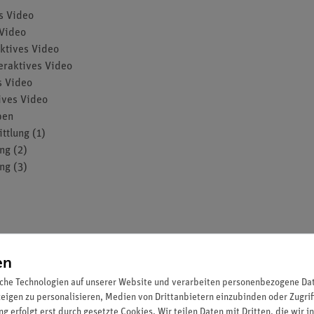
s Video
 Video
aktives Video
eraktives Video
s Video
ives Video
ben
ttlung (1)
ng (2)
ng (3)
en
ung
che Technologien auf unserer Website und verarbeiten personenbezogene Date
zeigen zu personalisieren, Medien von Drittanbietern einzubinden oder Zugrif
g erfolgt erst durch gesetzte Cookies. Wir teilen Daten mit Dritten, die wir 