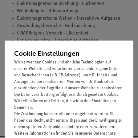
Elektromagnetische Strahlung - Lückentext
Wellenlängen - Bildzuordnung
Elektromagnetische Wellen - Interaktive Aufgaben
Anwendungsbereiche - Bildzuordnung
C.W.Röntgens Versuch - Lückentext
Entladungsröhre - Interaktive Aufgaben
Röntgenstrahlen - Interaktive Aufgaben
Cookie Einstellungen
Gefahrensymbole - Finde die Bildpaare
Wir verwenden Cookies und ähnliche Technologien auf
Charakteristische Röntgenstrahlung - Lückentext
unserer Website und verarbeiten personenbezogene Daten
Röntgenspektrum - Bildzuordnung
von Besucher:innen (z.B. IP-Adresse), um z.B. Inhalte und
Anzeigen zu personalisieren, Medien von Drittanbietern
einzubinden oder Zugriffe auf unsere Website zu analysieren.
Zubehör
Die Datenverarbeitung erfolgt erst durch gesetzte Cookies.
Wir teilen Daten mit Dritten, die wir in den Einstellungen
benennen.
Die Zustimmung kann erteilt oder abgelehnt werden. Sie
Versandkostenfrei ab 300,- €
haben das Recht, nicht einzuwilligen und die Einwilligung zu
einem späteren Zeitpunkt zu ändern oder zu widerrufen.
Weitere Informationen finden Sie in unserer
Daten­schutz­