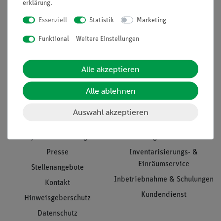
erklärung
.
Essenziell
Statistik
Marketing
Funktional
Weitere Einstellungen
Nach oben
Alle akzeptieren
Informationen
Service
Alle ablehnen
Auswahl akzeptieren
Unternehmen
Übersicht Service
Projekte und Lösungen
Beratung & Showroom
Presse
Inventarisierungs- &
Einräumservice
Stellenangebote
Inbetriebnahme & Schulungen
Kontakt
Kundendienst
Hinweisgeberschutz
Datenschutz