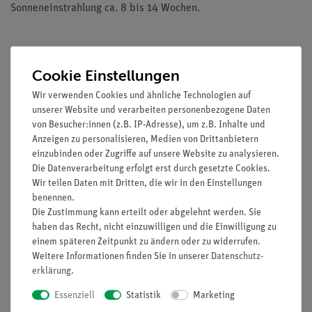
Sonneneinstrahlung ca. 8 bis 14 Wochen.
Cookie Einstellungen
Wir verwenden Cookies und ähnliche Technologien auf
unserer Website und verarbeiten personenbezogene Daten
Media / Downloads
von Besucher:innen (z.B. IP-Adresse), um z.B. Inhalte und
Anzeigen zu personalisieren, Medien von Drittanbietern
einzubinden oder Zugriffe auf unsere Website zu analysieren.
Kunden interessierten sich auch
Die Datenverarbeitung erfolgt erst durch gesetzte Cookies.
Wir teilen Daten mit Dritten, die wir in den Einstellungen
für…
benennen.
Die Zustimmung kann erteilt oder abgelehnt werden. Sie
haben das Recht, nicht einzuwilligen und die Einwilligung zu
einem späteren Zeitpunkt zu ändern oder zu widerrufen.
Weitere Informationen finden Sie in unserer
Daten­schutz­
erklärung
.
Essenziell
Statistik
Marketing