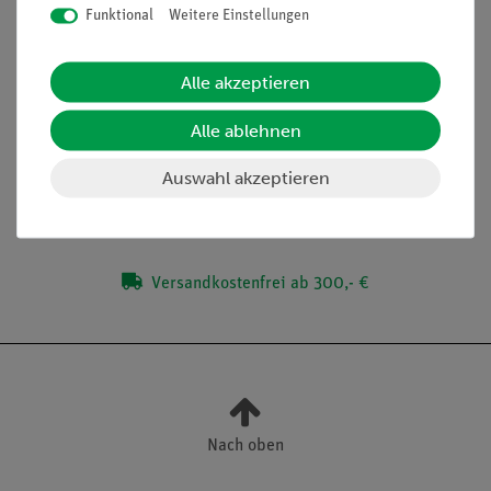
Funktional
Weitere Einstellungen
Artikel-Nr.:
65752-99
Artikel-Nr.:
65750-00
Alle akzeptieren
Photosyntheselampe,
Schülerversuche Die
LED, Vollspektrum, 27
Mendelschen
W
Vererbungsregeln -
Alle ablehnen
Mendel in a Box
59,00 €
150,00 €
Auswahl akzeptieren
Versandkostenfrei ab 300,- €
Nach oben