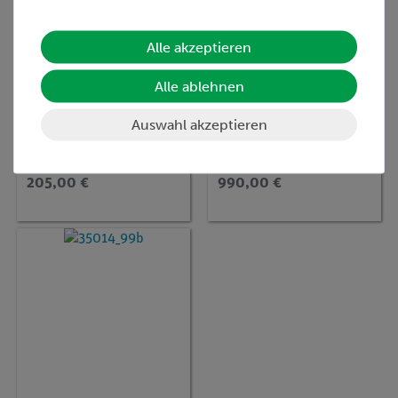
Alle akzeptieren
Alle ablehnen
Artikel-Nr.:
65978-99
Artikel-Nr.:
15311-88
Minizentrifuge
Set Schülerversuche
Auswahl akzeptieren
Genetik für 4
Versuche, TESS
advanced Biologie
205,00 €
990,00 €