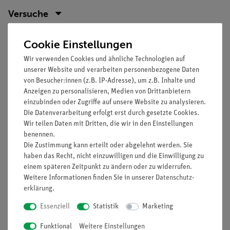
Versuche
Cookie Einstellungen
Lieferumfang
Wir verwenden Cookies und ähnliche Technologien auf
unserer Website und verarbeiten personenbezogene Daten
Zubehör
von Besucher:innen (z.B. IP-Adresse), um z.B. Inhalte und
Anzeigen zu personalisieren, Medien von Drittanbietern
einzubinden oder Zugriffe auf unsere Website zu analysieren.
Media / Downloads
Die Datenverarbeitung erfolgt erst durch gesetzte Cookies.
Wir teilen Daten mit Dritten, die wir in den Einstellungen
benennen.
Die Zustimmung kann erteilt oder abgelehnt werden. Sie
Kunden interessierten sich auch
haben das Recht, nicht einzuwilligen und die Einwilligung zu
für…
einem späteren Zeitpunkt zu ändern oder zu widerrufen.
Weitere Informationen finden Sie in unserer
Daten­schutz­
erklärung
.
Essenziell
Statistik
Marketing
Funktional
Weitere Einstellungen