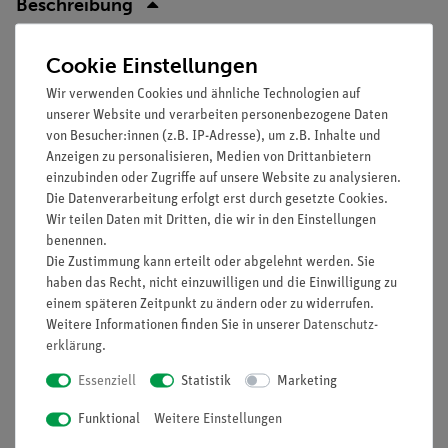
Beschreibung
Cookie Einstellungen
Prinzip
Wir verwenden Cookies und ähnliche Technologien auf
Die Schüler sollen erkennen, dass beim Reiben (innigen
unserer Website und verarbeiten personenbezogene Daten
Berühren) verschiedener Stoffe (Isolatoren) eine negative
von Besucher:innen (z.B. IP-Adresse), um z.B. Inhalte und
oder positive Aufladung erfolgt, die man mit einer
Anzeigen zu personalisieren, Medien von Drittanbietern
Glimmlampe nachweisen kann.
einzubinden oder Zugriffe auf unsere Website zu analysieren.
Die Datenverarbeitung erfolgt erst durch gesetzte Cookies.
Vorteile
Wir teilen Daten mit Dritten, die wir in den Einstellungen
benennen.
Schneller und einfacher Versuch zum qualitativen
Die Zustimmung kann erteilt oder abgelehnt werden. Sie
Verständnis elektrostatischer Phänomene
haben das Recht, nicht einzuwilligen und die Einwilligung zu
einem späteren Zeitpunkt zu ändern oder zu widerrufen.
Aufgaben
Weitere Informationen finden Sie in unserer
Daten­schutz­
erklärung
.
Was können wir an geriebenen Kunststoffstäben nachweisen?
Ermittle mit einer Glimmlampe (Neonröhrchen), welche
Essenziell
Statistik
Marketing
Ladungsarten an geriebenen Kunststoffstäben auftreten.
Funktional
Weitere Einstellungen