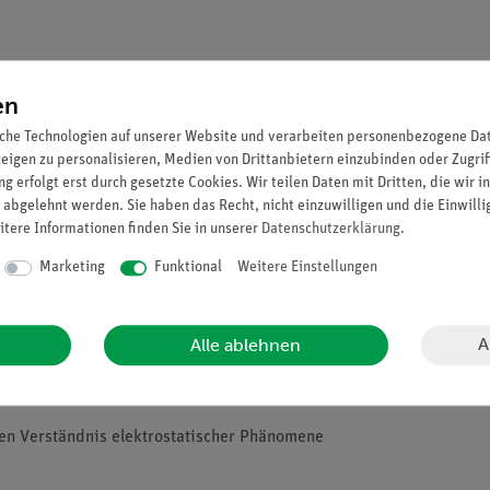
en
che Technologien auf unserer Website und verarbeiten personenbezogene Date
zeigen zu personalisieren, Medien von Drittanbietern einzubinden oder Zugrif
g erfolgt erst durch gesetzte Cookies. Wir teilen Daten mit Dritten, die wir 
 abgelehnt werden. Sie haben das Recht, nicht einzuwilligen und die Einwill
itere Informationen finden Sie in unserer
Daten­schutz­erklärung
.
Marketing
Funktional
Weitere Einstellungen
denen Körpern und ungeladenen Leitern und Nichtleitern, sie könn
A
Alle ablehnen
örpern bei von einem geladenen Körper hervorgerufener Influenz K
ven Verständnis elektrostatischer Phänomene