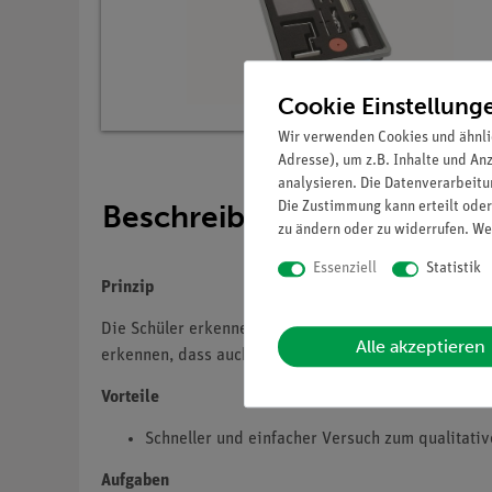
Cookie Einstellung
Wir verwenden Cookies und ähnli
Adresse), um z.B. Inhalte und An
analysieren. Die Datenverarbeitun
Beschreibung
Die Zustimmung kann erteilt oder
zu ändern oder zu widerrufen. We
Essenziell
Statistik
Prinzip
Die Schüler erkennen die Kraftwirkung zwischen gela
Alle akzeptieren
erkennen, dass auch zwischen zwei nicht geladenen K
Vorteile
Schneller und einfacher Versuch zum qualitati
Aufgaben