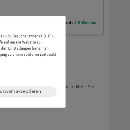
Lieferzeit:
1-2 Wochen
n von Besucher:innen (z.B. IP-
fe auf unsere Website zu
in den Einstellungen benennen.
igung zu einem späteren Zeitpunkt
en die beobachteten Erscheinungen erklären. Sie
uswahl akzeptieren
räfte auftreten können.