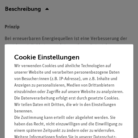
Beschreibung
Prinzip
Bei erneuerbaren Energiequellen ist eine Verbesserung der
Speichermöglichkeiten wichtig, weil zum Beispiel
Sonnenenergie, wie auch andere Energiequellen nicht zu jeder
Cookie Einstellungen
Zeit zur Verfügung stehen. In diesem Versuch soll verdeutlich
Wir verwenden Cookies und ähnliche Technologien auf
werden, wie mit einem handelsüblichen "Akku" elektrische
unserer Website und verarbeiten personenbezogene Daten
Energie einer Solarzelle gespeichert werden kann, um sie zu
von Besucher:innen (z.B. IP-Adresse), um z.B. Inhalte und
einem anderen Zeitpunkt nutzen zu können. Das Auf- und
Anzeigen zu personalisieren, Medien von Drittanbietern
Entladen des Akkus wird bei 4 verschiedenen Ladezeiten
einzubinden oder Zugriffe auf unsere Website zu analysieren.
untersucht.
Die Datenverarbeitung erfolgt erst durch gesetzte Cookies.
Wir teilen Daten mit Dritten, die wir in den Einstellungen
Vorteile
benennen.
Die Zustimmung kann erteilt oder abgelehnt werden. Sie
Teil einer Systemlösung - Leicht erweiterbar für weitere
haben das Recht, nicht einzuwilligen und die Einwilligung zu
Versuche
einem späteren Zeitpunkt zu ändern oder zu widerrufen.
Einfaches Lehren durch Einsatz der Demo-Tafel Physik
Weitere Informationen finden Sie in unserer
Daten­schutz­