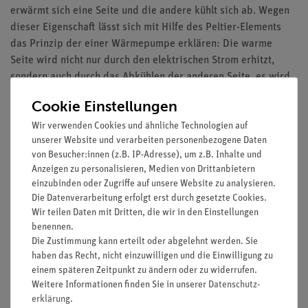
erwärmt sich eine Seite und die andere kühlt sich ab. Wegen
dieser Eigenschaft lässt sich mit Hilfe des Peltier-Elements
das Prinzip der einer Wärmepumpe erklären: Die warme
Seite wird nicht nur durch den elektrischen Strom erhitzt,
sondern auch durch das Abkühlen der anderen Seite, es wird
Energie von der kalten Seite auf die warme "gepumpt". In
Cookie Einstellungen
diesem Versuch werden Temperaturen und elektrische Arbeit
Wir verwenden Cookies und ähnliche Technologien auf
in Abhängigkeit von der Zeit gemessen. Daraus lassen sich
unserer Website und verarbeiten personenbezogene Daten
die elektrische Energie und Wärmeenergien auf beiden Seiten
von Besucher:innen (z.B. IP-Adresse), um z.B. Inhalte und
bestimmen und Leistungsziffer und Wirkungsgrad berechnen.
Anzeigen zu personalisieren, Medien von Drittanbietern
einzubinden oder Zugriffe auf unsere Website zu analysieren.
Vorteile
Die Datenverarbeitung erfolgt erst durch gesetzte Cookies.
Teil einer Systemlösung - Leicht erweiterbar für weitere
Wir teilen Daten mit Dritten, die wir in den Einstellungen
benennen.
Versuche
Die Zustimmung kann erteilt oder abgelehnt werden. Sie
Einfaches Lehren durch Einsatz der Demo-Tafel Physik
haben das Recht, nicht einzuwilligen und die Einwilligung zu
Anschauliche Versuchsdurchführung durch Einsatz von
einem späteren Zeitpunkt zu ändern oder zu widerrufen.
ADM3-Multimetern
Weitere Informationen finden Sie in unserer
Daten­schutz­
erklärung
.
Lernziele