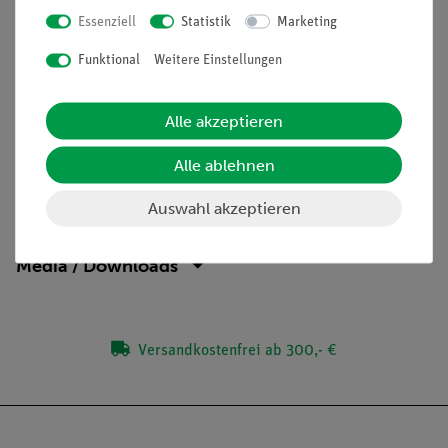
Essenziell
Statistik
Marketing
Die Schüler lernen die Funktionsweise eines
Thermoelements kennen.
Funktional
Weitere Einstellungen
Die Schüler beobachten die Umwandlung von
elektrischer Energie in Wärmeenergie.
Alle akzeptieren
Alle ablehnen
Lieferumfang
Auswahl akzeptieren
Media / Downloads
Versandkostenfrei ab 300,- €