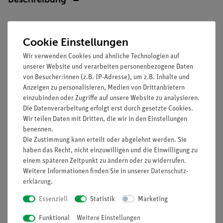
Prinzip
Cookie Einstellungen
Kleine Fotovoltaikanlagen können direkt zur Versorgung
Wir verwenden Cookies und ähnliche Technologien auf
kleiner Geräte oder zur Beleuchtung genutzt werden. Dafür
unserer Website und verarbeiten personenbezogene Daten
sind im Allgemeinen höhere Spannungen erforderlich als eine
von Besucher:innen (z.B. IP-Adresse), um z.B. Inhalte und
Zelle liefern kann. Mehrere Zellen müssen daher in Reihe
Anzeigen zu personalisieren, Medien von Drittanbietern
geschaltet werden. In Solarleuchten werden meistens LED`s
einzubinden oder Zugriffe auf unsere Website zu analysieren.
verwendet. In diesem Versuch soll untersucht werden, welche
Die Datenverarbeitung erfolgt erst durch gesetzte Cookies.
Wir teilen Daten mit Dritten, die wir in den Einstellungen
Spannung erforderlich ist, um eine LED mit einer Solarzelle
benennen.
zum Leuchten zu bringen.
Die Zustimmung kann erteilt oder abgelehnt werden. Sie
haben das Recht, nicht einzuwilligen und die Einwilligung zu
Vorteile
einem späteren Zeitpunkt zu ändern oder zu widerrufen.
Teil einer Systemlösung - Leicht erweiterbar für weitere
Weitere Informationen finden Sie in unserer
Daten­schutz­
Versuche
erklärung
.
Einfaches Lehren durch Einsatz der Demo-Tafel Physik
Essenziell
Statistik
Marketing
Anschauliche Versuchsdurchführung durch Einsatz von
ADM3-Multimetern
Funktional
Weitere Einstellungen