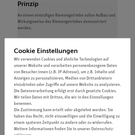
Prinzip
An einem einstufigen Riemengetriebe sollen Aufbau und
Wirkungsweise des Riemengetriebes demonstriert
werden.
Vorteile
Cookie Einstellungen
Wir verwenden Cookies und ähnliche Technologien auf
Optimiert für Demonstrationsversuche: Von der
unserer Website und verarbeiten personenbezogene Daten
Horizontalen in die Senkrechte gebracht
von Besucher:innen (z.B. IP-Adresse), um z.B. Inhalte und
Gute Sichtbarkeit: Große
Anzeigen zu personalisieren, Medien von Drittanbietern
Demonstrationsmessgeräte auf gleichmäßigem
einzubinden oder Zugriffe auf unsere Website zu analysieren.
Hintergrund
Die Datenverarbeitung erfolgt erst durch gesetzte Cookies.
Magnete mit starker Haltekraft (mind. 10 N)
Wir teilen Daten mit Dritten, die wir in den Einstellungen
ermöglichen eine sichere Halterung und
benennen.
einfachste Handhabung sowie Positionierung
Die Zustimmung kann erteilt oder abgelehnt werden. Sie
haben das Recht, nicht einzuwilligen und die Einwilligung zu
einem späteren Zeitpunkt zu ändern oder zu widerrufen.
Weitere Informationen finden Sie in unserer
Daten­schutz­